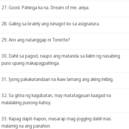
27. Good. Pahinga ka na. Dream of me. aniya.
28. Galing sa brainly ang isinagot ko sa asignatura.
29. Ano ang natanggap ni Tonette?
30. Dahil sa pagod, naupo ang matanda sa ilalim ng nasabing
puno upang makapagpahinga.
31. Iyong pakakatandaan na ikaw lamang ang aking iniibig.
32. Sa gitna ng kagubatan, may matatagpuan kaagad na
malalaking punong-kahoy.
33. Kapag dapit-hapon, masarap mag-jogging dahil mas
malamig na ang panahon.