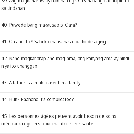
39. Ang magnanakaw ay nakunan ng CCTV habang papalapit ito
sa tindahan.
40. Puwede bang makausap si Clara?
41. Oh ano 'to?! Sabi ko mansanas diba hindi saging!
42. Nang magkaharap ang mag-ama, ang kanyang ama ay hindi
niya ito tinanggap
43. A father is a male parent in a family.
44. Huh? Paanong it's complicated?
45. Les personnes âgées peuvent avoir besoin de soins
médicaux réguliers pour maintenir leur santé.