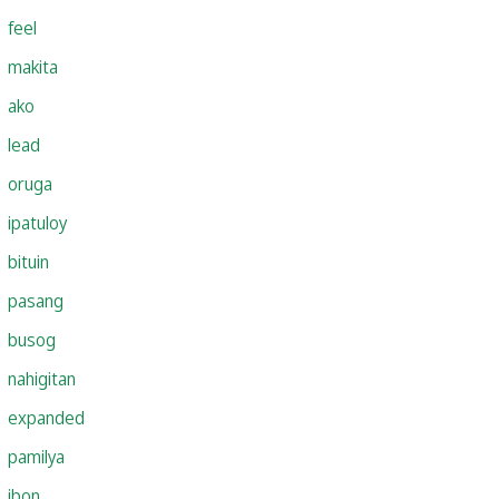
feel
makita
ako
lead
oruga
ipatuloy
bituin
pasang
busog
nahigitan
expanded
pamilya
ibon