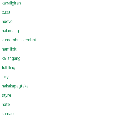
kapaligiran
cuba
nuevo
halamang
kumembut-kembot
namilipit
kailangang
fulfilling
lucy
nakakapagtaka
styre
hate
kamao