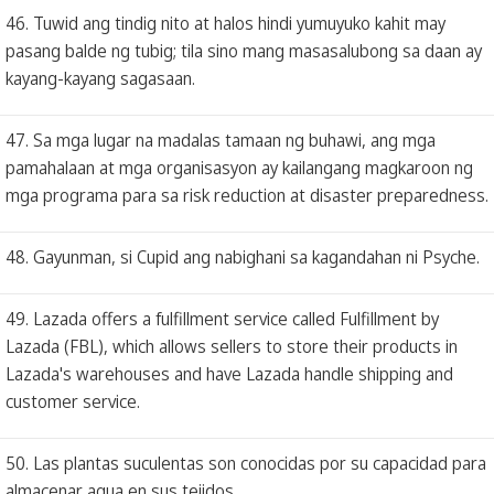
46. Tuwid ang tindig nito at halos hindi yumuyuko kahit may
pasang balde ng tubig; tila sino mang masasalubong sa daan ay
kayang-kayang sagasaan.
47. Sa mga lugar na madalas tamaan ng buhawi, ang mga
pamahalaan at mga organisasyon ay kailangang magkaroon ng
mga programa para sa risk reduction at disaster preparedness.
48. Gayunman, si Cupid ang nabighani sa kagandahan ni Psyche.
49. Lazada offers a fulfillment service called Fulfillment by
Lazada (FBL), which allows sellers to store their products in
Lazada's warehouses and have Lazada handle shipping and
customer service.
50. Las plantas suculentas son conocidas por su capacidad para
almacenar agua en sus tejidos.