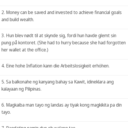
2. Money can be saved and invested to achieve financial goals
and build wealth.
3. Hun blev nødt til at skynde sig, fordi hun havde glemt sin
pung på kontoret. (She had to hurry because she had forgotten
her wallet at the office.)
4. Eine hohe Inflation kann die Arbeitslosigkeit erhöhen.
5. Sa balkonahe ng kanyang bahay sa Kawit, idineklara ang
kalayaan ng Pilipinas.
6. Magkaiba man tayo ng landas ay tiyak kong magkikita pa din
tayo.
7. Pagdating namin dun eh walang tao.