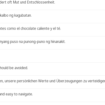
dert oft Mut und Entschlossenheit.
gkalbo ng kagubatan.
ntes como el chocolate caliente y el té.
anyang puso na punong-puno ng hinanakit.
should be avoided.
en, unsere persönlichen Werte und Überzeugungen zu verteidige
and easy to navigate.