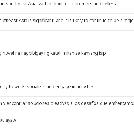
n Southeast Asia, with millions of customers and sellers.
heast Asia is significant, and it is likely to continue to be a maj
g ritwal na nagbibigay ng katahimikan sa kanyang isip.
ility to work, socialize, and engage in activities.
n y encontrar soluciones creativas a los desafíos que enfrentamo
aulayaw.