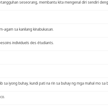
angguhan seseorang, membantu kita mengenal diri sendiri denga
am-agam sa kanilang kinabukasan.
soins individuels des étudiants.
b sa iyong buhay, kundi pati na rin sa buhay ng mga mahal mo sa 
co.