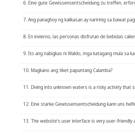
6. Eine gute Gewissensentscheidung zu treffen, erfor
7. Ang panaghoy ng kalikasan ay naririnig sa bawat pa
8. En invierno, las personas disfrutan de bebidas calie
9. Ito ang nabigkas ni Waldo, mga katagang mula sa k
10. Magkano ang tiket papuntang Calamba?
11. Diving into unknown waters is a risky activity that 
12. Eine starke Gewissensentscheidung kann uns helf
13. The website's user interface is very user-friendly 