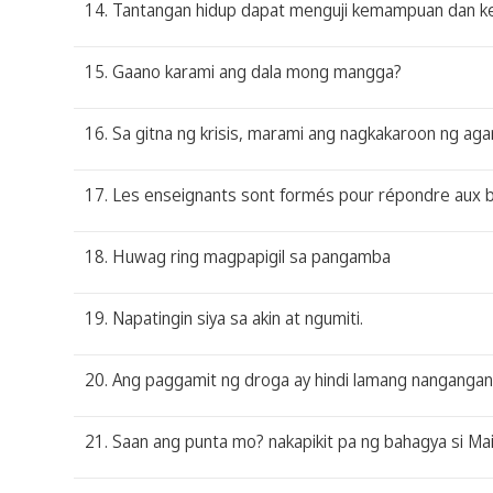
14. Tantangan hidup dapat menguji kemampuan dan ket
15. Gaano karami ang dala mong mangga?
16. Sa gitna ng krisis, marami ang nagkakaroon ng ag
17. Les enseignants sont formés pour répondre aux be
18. Huwag ring magpapigil sa pangamba
19. Napatingin siya sa akin at ngumiti.
20. Ang paggamit ng droga ay hindi lamang nangangani
21. Saan ang punta mo? nakapikit pa ng bahagya si Mai