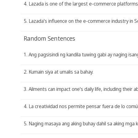
4. Lazada is one of the largest e-commerce platforms i
5. Lazada's influence on the e-commerce industry in Sout
Random Sentences
1. Ang pagsisindi ng kandila tuwing gabi ay naging isan
2. Kumain siya at umalis sa bahay.
3. Ailments can impact one's daily life, including their ab
4. La creatividad nos permite pensar fuera de lo comú
5. Naging masaya ang aking buhay dahil sa aking mga k