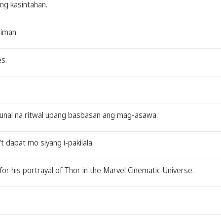
ng kasintahan.
niman.
s.
yunal na ritwal upang basbasan ang mag-asawa.
t dapat mo siyang i-pakilala.
or his portrayal of Thor in the Marvel Cinematic Universe.