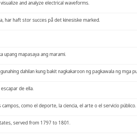
visualize and analyze electrical waveforms.
a, har haft stor succes på det kinesiske marked.
sika upang mapasaya ang marami.
gunahing dahilan kung bakit nagkakaroon ng pagkawala ng mga p
escapar de ella.
mpos, como el deporte, la ciencia, el arte o el servicio público.
States, served from 1797 to 1801.