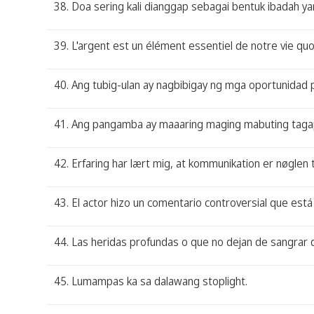
38. Doa sering kali dianggap sebagai bentuk ibadah y
39. L'argent est un élément essentiel de notre vie quo
40. Ang tubig-ulan ay nagbibigay ng mga oportunidad pa
41. Ang pangamba ay maaaring maging mabuting tagap
42. Erfaring har lært mig, at kommunikation er nøglen t
43. El actor hizo un comentario controversial que está
44. Las heridas profundas o que no dejan de sangrar 
45. Lumampas ka sa dalawang stoplight.