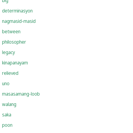
big
determinasyon
nagmasid-masid
between
philosopher
legacy
kinapanayam
relieved
uno
masasamang-loob
walang
saka
poon