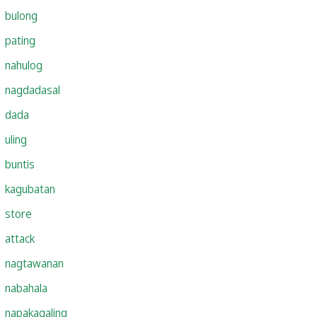
bulong
pating
nahulog
nagdadasal
dada
uling
buntis
kagubatan
store
attack
nagtawanan
nabahala
napakagaling