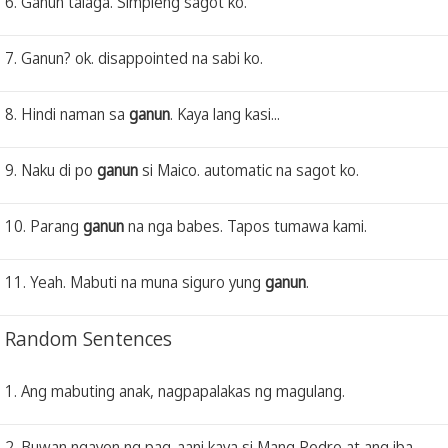
6. Ganun talaga. Simpleng sagot ko.
7. Ganun? ok. disappointed na sabi ko.
8. Hindi naman sa
ganun
. Kaya lang kasi...
9. Naku di po
ganun
si Maico. automatic na sagot ko.
10. Parang
ganun
na nga babes. Tapos tumawa kami.
11. Yeah. Mabuti na muna siguro yung
ganun
.
Random Sentences
1. Ang mabuting anak, nagpapalakas ng magulang.
2. Buwan ngayon ng pag-aani kaya si Mang Pedro at ang iba