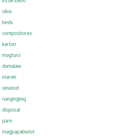
intsik-beho
oliva
beds
compositores
karton
magturo
dumalaw
marvin
sinunod
nanginginig
disposal
pare
magpapabunot