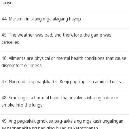
sa iyo.
44. Marami rin silang mga alagang hayop.
45. The weather was bad, and therefore the game was
cancelled.
46. Ailments are physical or mental health conditions that cause
discomfort or illness.
47. Nagmadaling maglakad si Kenji papalapit sa amin ni Lucas
48. Smoking is a harmful habit that involves inhaling tobacco
smoke into the lungs.
49. Ang pagkakalugmok sa pag-aakala ng mga kasinungalingan
ay nagpapakita ng pagiging bulag sa katotohanan.