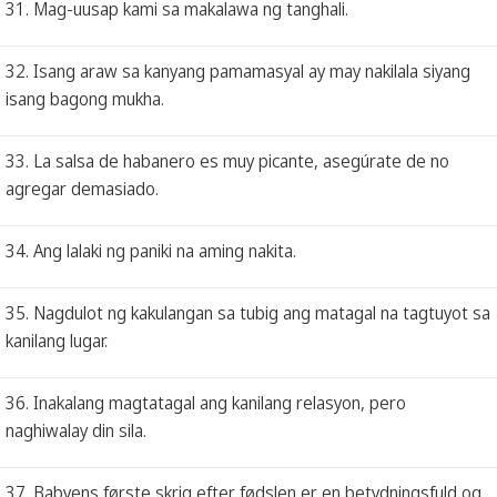
31. Mag-uusap kami sa makalawa ng tanghali.
32. Isang araw sa kanyang pamamasyal ay may nakilala siyang
isang bagong mukha.
33. La salsa de habanero es muy picante, asegúrate de no
agregar demasiado.
34. Ang lalaki ng paniki na aming nakita.
35. Nagdulot ng kakulangan sa tubig ang matagal na tagtuyot sa
kanilang lugar.
36. Inakalang magtatagal ang kanilang relasyon, pero
naghiwalay din sila.
37. Babyens første skrig efter fødslen er en betydningsfuld og