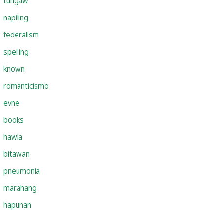
tungaw
napiling
federalism
spelling
known
romanticismo
evne
books
hawla
bitawan
pneumonia
marahang
hapunan