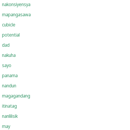
nakonsiyensya
mapangasawa
cubicle
potential
dad
nakuha
sayo
panama
nandun
magagandang
itinatag
nanlilisik
may