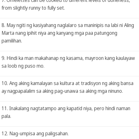
from slightly runny to fully set.
8. May ngiti ng kasiyahang naglalaro sa maninipis na labi ni Aling
Marta nang ipihit niya ang kanyang mga paa patungong
pamilihan.
9. Hindi ka man makahanap ng kasama, mayroon kang kaulayaw
sa loob ng puso mo.
10. Ang aking kamalayan sa kultura at tradisyon ng aking bansa
ay nagpapalalim sa aking pag-unawa sa aking mga ninuno.
11. Inakalang nagtatampo ang kapatid niya, pero hindi naman
pala.
12. Nag-umpisa ang paligsahan.