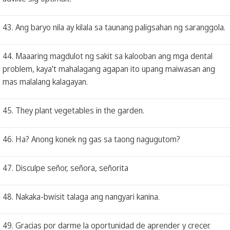
43. Ang baryo nila ay kilala sa taunang paligsahan ng saranggola.
44. Maaaring magdulot ng sakit sa kalooban ang mga dental
problem, kaya't mahalagang agapan ito upang maiwasan ang
mas malalang kalagayan.
45. They plant vegetables in the garden.
46. Ha? Anong konek ng gas sa taong nagugutom?
47. Disculpe señor, señora, señorita
48. Nakaka-bwisit talaga ang nangyari kanina.
49. Gracias por darme la oportunidad de aprender y crecer.