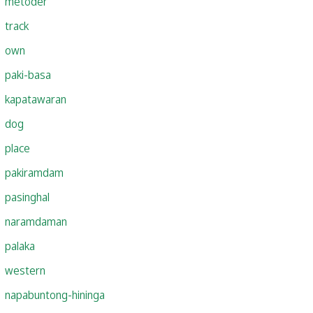
metoder
track
own
paki-basa
kapatawaran
dog
place
pakiramdam
pasinghal
naramdaman
palaka
western
napabuntong-hininga