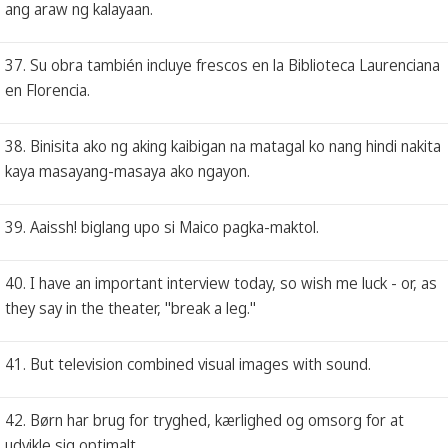
ang araw ng kalayaan.
37. Su obra también incluye frescos en la Biblioteca Laurenciana
en Florencia.
38. Binisita ako ng aking kaibigan na matagal ko nang hindi nakita
kaya masayang-masaya ako ngayon.
39. Aaissh! biglang upo si Maico pagka-maktol.
40. I have an important interview today, so wish me luck - or, as
they say in the theater, "break a leg."
41. But television combined visual images with sound.
42. Børn har brug for tryghed, kærlighed og omsorg for at
udvikle sig optimalt.