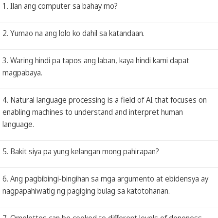
1. Ilan ang computer sa bahay mo?
2. Yumao na ang lolo ko dahil sa katandaan.
3. Waring hindi pa tapos ang laban, kaya hindi kami dapat
magpabaya.
4. Natural language processing is a field of AI that focuses on
enabling machines to understand and interpret human
language.
5. Bakit siya pa yung kelangan mong pahirapan?
6. Ang pagbibingi-bingihan sa mga argumento at ebidensya ay
nagpapahiwatig ng pagiging bulag sa katotohanan.
7. Omelettes can be cooked to different levels of doneness,