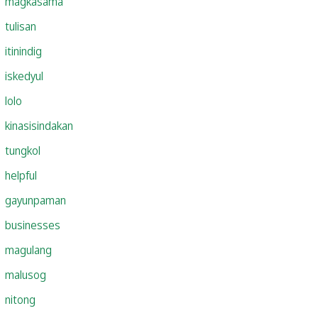
magkasama
tulisan
itinindig
iskedyul
lolo
kinasisindakan
tungkol
helpful
gayunpaman
businesses
magulang
malusog
nitong