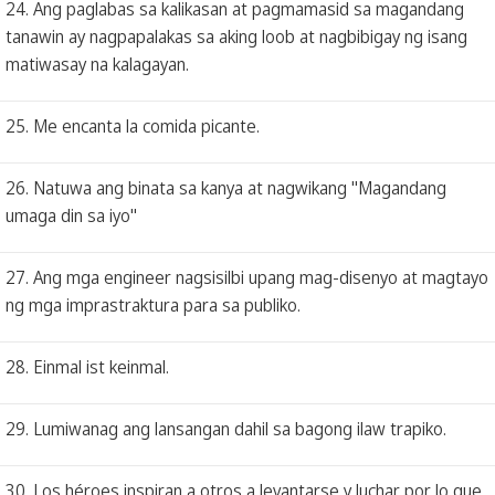
24. Ang paglabas sa kalikasan at pagmamasid sa magandang
tanawin ay nagpapalakas sa aking loob at nagbibigay ng isang
matiwasay na kalagayan.
25. Me encanta la comida picante.
26. Natuwa ang binata sa kanya at nagwikang "Magandang
umaga din sa iyo"
27. Ang mga engineer nagsisilbi upang mag-disenyo at magtayo
ng mga imprastraktura para sa publiko.
28. Einmal ist keinmal.
29. Lumiwanag ang lansangan dahil sa bagong ilaw trapiko.
30. Los héroes inspiran a otros a levantarse y luchar por lo que