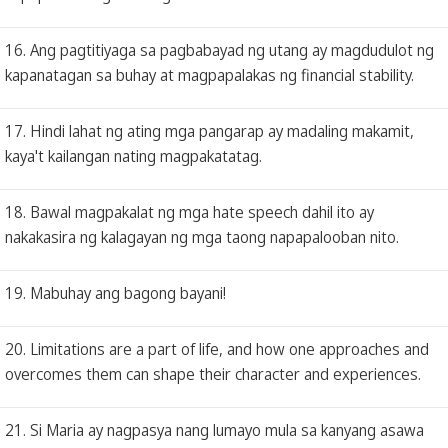
16. Ang pagtitiyaga sa pagbabayad ng utang ay magdudulot ng
kapanatagan sa buhay at magpapalakas ng financial stability.
17. Hindi lahat ng ating mga pangarap ay madaling makamit,
kaya't kailangan nating magpakatatag.
18. Bawal magpakalat ng mga hate speech dahil ito ay
nakakasira ng kalagayan ng mga taong napapalooban nito.
19. Mabuhay ang bagong bayani!
20. Limitations are a part of life, and how one approaches and
overcomes them can shape their character and experiences.
21. Si Maria ay nagpasya nang lumayo mula sa kanyang asawa