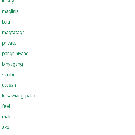
kasoy
maglinis
buti
magtatagal
private
panghihiyang
binyagang
sinabi
utusan
kasawiang-palad
feel
makita
ako