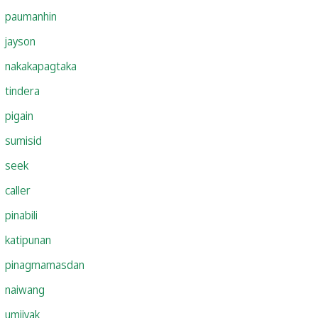
paumanhin
jayson
nakakapagtaka
tindera
pigain
sumisid
seek
caller
pinabili
katipunan
pinagmamasdan
naiwang
umiiyak