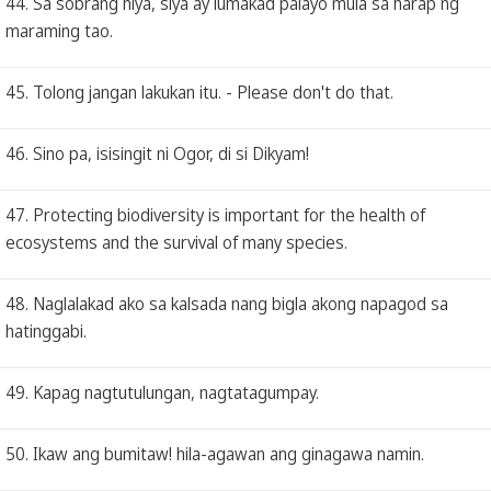
44. Sa sobrang hiya, siya ay lumakad palayo mula sa harap ng
maraming tao.
45. Tolong jangan lakukan itu. - Please don't do that.
46. Sino pa, isisingit ni Ogor, di si Dikyam!
47. Protecting biodiversity is important for the health of
ecosystems and the survival of many species.
48. Naglalakad ako sa kalsada nang bigla akong napagod sa
hatinggabi.
49. Kapag nagtutulungan, nagtatagumpay.
50. Ikaw ang bumitaw! hila-agawan ang ginagawa namin.