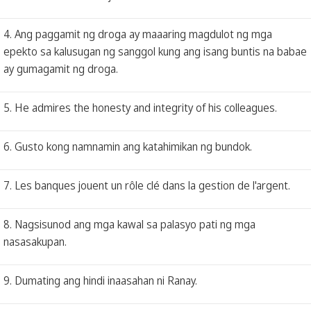
4. Ang paggamit ng droga ay maaaring magdulot ng mga
epekto sa kalusugan ng sanggol kung ang isang buntis na babae
ay gumagamit ng droga.
5. He admires the honesty and integrity of his colleagues.
6. Gusto kong namnamin ang katahimikan ng bundok.
7. Les banques jouent un rôle clé dans la gestion de l'argent.
8. Nagsisunod ang mga kawal sa palasyo pati ng mga
nasasakupan.
9. Dumating ang hindi inaasahan ni Ranay.