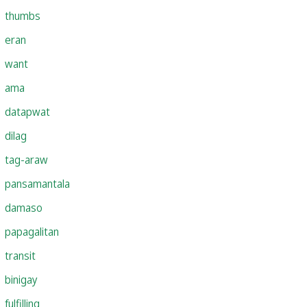
thumbs
eran
want
ama
datapwat
dilag
tag-araw
pansamantala
damaso
papagalitan
transit
binigay
fulfilling