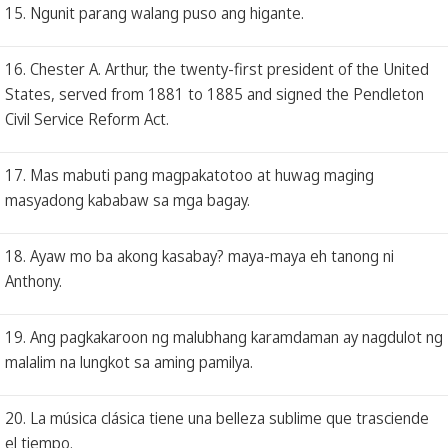
15. Ngunit parang walang puso ang higante.
16. Chester A. Arthur, the twenty-first president of the United
States, served from 1881 to 1885 and signed the Pendleton
Civil Service Reform Act.
17. Mas mabuti pang magpakatotoo at huwag maging
masyadong kababaw sa mga bagay.
18. Ayaw mo ba akong kasabay? maya-maya eh tanong ni
Anthony.
19. Ang pagkakaroon ng malubhang karamdaman ay nagdulot ng
malalim na lungkot sa aming pamilya.
20. La música clásica tiene una belleza sublime que trasciende
el tiempo.