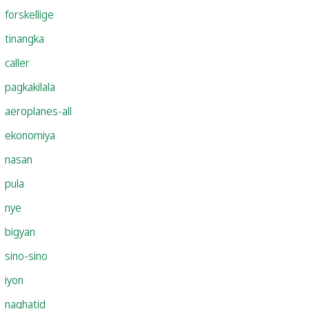
forskellige
tinangka
caller
pagkakilala
aeroplanes-all
ekonomiya
nasan
pula
nye
bigyan
sino-sino
iyon
naghatid