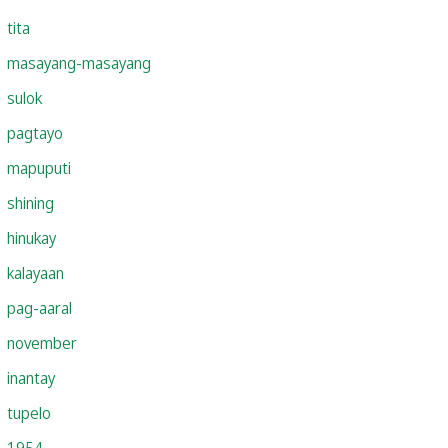
tita
masayang-masayang
sulok
pagtayo
mapuputi
shining
hinukay
kalayaan
pag-aaral
november
inantay
tupelo
1954