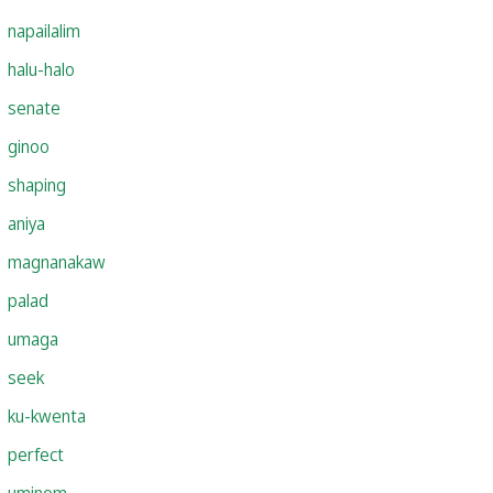
napailalim
halu-halo
senate
ginoo
shaping
aniya
magnanakaw
palad
umaga
seek
ku-kwenta
perfect
uminom