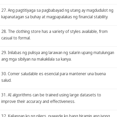
27. Ang pagtitiyaga sa pagbabayad ng utang ay magdudulot ng
kapanatagan sa buhay at magpapalakas ng financial stability.
28. The clothing store has a variety of styles available, from
casual to formal.
29. Inilabas ng pulisya ang larawan ng salarin upang matulungan
ang mga sibilyan na makakilala sa kanya.
30. Comer saludable es esencial para mantener una buena
salud.
31. AI algorithms can be trained using large datasets to
improve their accuracy and effectiveness.
32. Kailangan ko ng pliers, puwede ko bang hiramin ang iyong