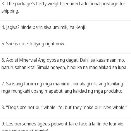
3. The package's hefty weight required additional postage for
shipping.
4. Jagiya? hinde parin siya umiimik, Ya Kenji.
5. She is not studying right now.
6. Ako si Minervie! Ang dyosa ng dagat! Dahil sa kasamaan mo,
parurusahan kita! Simula ngayon, hindi ka na maglalakad sa lupa
7. Sa isang forum ng mga mamimili, ibinahagi nila ang kanilang
mga mungkahi upang mapabuti ang kalidad ng mga produkto.
8. "Dogs are not our whole life, but they make our lives whole."
9. Les personnes âgées peuvent faire face à la fin de leur vie
avec courage et dignité.