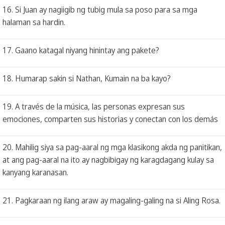
16. Si Juan ay nagiigib ng tubig mula sa poso para sa mga
halaman sa hardin.
17. Gaano katagal niyang hinintay ang pakete?
18. Humarap sakin si Nathan, Kumain na ba kayo?
19. A través de la música, las personas expresan sus
emociones, comparten sus historias y conectan con los demás
20. Mahilig siya sa pag-aaral ng mga klasikong akda ng panitikan,
at ang pag-aaral na ito ay nagbibigay ng karagdagang kulay sa
kanyang karanasan.
21. Pagkaraan ng ilang araw ay magaling-galing na si Aling Rosa.