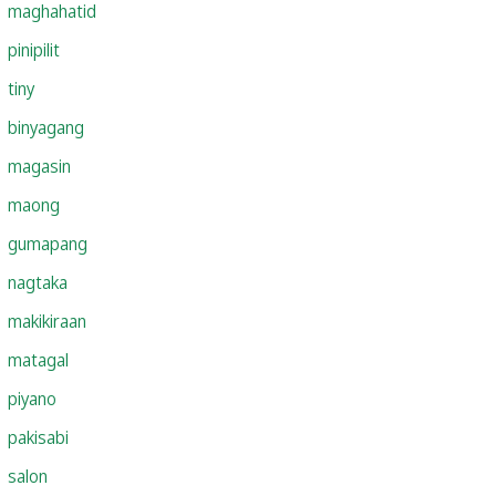
maghahatid
pinipilit
tiny
binyagang
magasin
maong
gumapang
nagtaka
makikiraan
matagal
piyano
pakisabi
salon