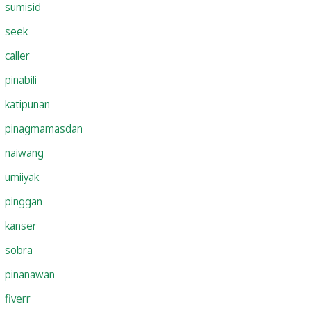
sumisid
seek
caller
pinabili
katipunan
pinagmamasdan
naiwang
umiiyak
pinggan
kanser
sobra
pinanawan
fiverr