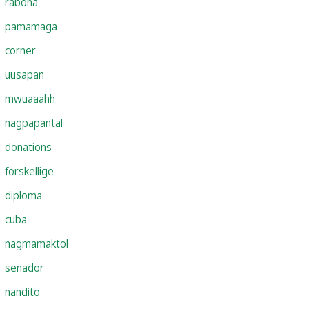
rabona
pamamaga
corner
uusapan
mwuaaahh
nagpapantal
donations
forskellige
diploma
cuba
nagmamaktol
senador
nandito