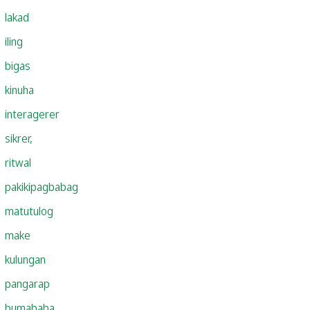
lakad
iling
bigas
kinuha
interagerer
sikrer,
ritwal
pakikipagbabag
matutulog
make
kulungan
pangarap
bumababa