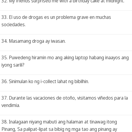
32. My friends surprised me with a birthday cake at midnight.
33. El uso de drogas es un problema grave en muchas
sociedades.
34. Masamang droga ay iwasan.
35. Puwedeng hiramin mo ang aking laptop habang inaayos ang
iyong sarili?
36. Sinimulan ko ng i-collect lahat ng bibilhin.
37. Durante las vacaciones de otoño, visitamos viñedos para la
vendimia.
38. Inalagaan niyang mabuti ang halaman at tinawag itong
Pinang, Sa palipat-lipat sa bibig ng mga tao ang pinang ay