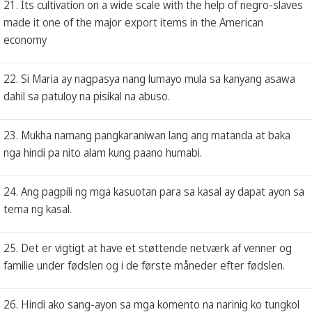
21. Its cultivation on a wide scale with the help of negro-slaves
made it one of the major export items in the American
economy
22. Si Maria ay nagpasya nang lumayo mula sa kanyang asawa
dahil sa patuloy na pisikal na abuso.
23. Mukha namang pangkaraniwan lang ang matanda at baka
nga hindi pa nito alam kung paano humabi.
24. Ang pagpili ng mga kasuotan para sa kasal ay dapat ayon sa
tema ng kasal.
25. Det er vigtigt at have et støttende netværk af venner og
familie under fødslen og i de første måneder efter fødslen.
26. Hindi ako sang-ayon sa mga komento na narinig ko tungkol