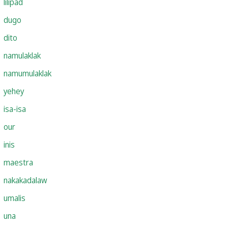
lilipad
dugo
dito
namulaklak
namumulaklak
yehey
isa-isa
our
inis
maestra
nakakadalaw
umalis
una