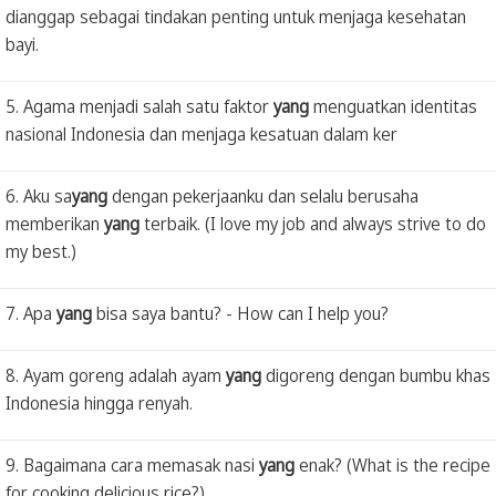
dianggap sebagai tindakan penting untuk menjaga kesehatan
bayi.
5. Agama menjadi salah satu faktor
yang
menguatkan identitas
nasional Indonesia dan menjaga kesatuan dalam ker
6. Aku sa
yang
dengan pekerjaanku dan selalu berusaha
memberikan
yang
terbaik. (I love my job and always strive to do
my best.)
7. Apa
yang
bisa saya bantu? - How can I help you?
8. Ayam goreng adalah ayam
yang
digoreng dengan bumbu khas
Indonesia hingga renyah.
9. Bagaimana cara memasak nasi
yang
enak? (What is the recipe
for cooking delicious rice?)