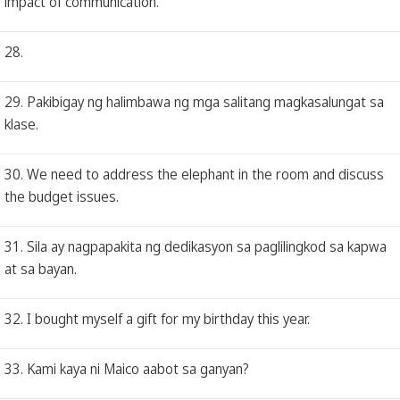
impact of communication.
28.
29. Pakibigay ng halimbawa ng mga salitang magkasalungat sa
klase.
30. We need to address the elephant in the room and discuss
the budget issues.
31. Sila ay nagpapakita ng dedikasyon sa paglilingkod sa kapwa
at sa bayan.
32. I bought myself a gift for my birthday this year.
33. Kami kaya ni Maico aabot sa ganyan?