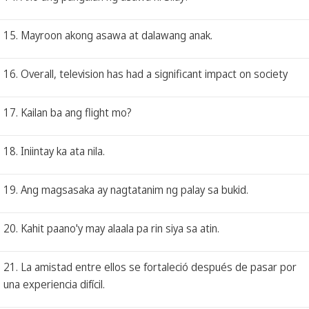
15. Mayroon akong asawa at dalawang anak.
16. Overall, television has had a significant impact on society
17. Kailan ba ang flight mo?
18. Iniintay ka ata nila.
19. Ang magsasaka ay nagtatanim ng palay sa bukid.
20. Kahit paano'y may alaala pa rin siya sa atin.
21. La amistad entre ellos se fortaleció después de pasar por
una experiencia difícil.