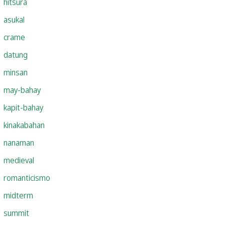
hitsura
asukal
crame
datung
minsan
may-bahay
kapit-bahay
kinakabahan
nanaman
medieval
romanticismo
midterm
summit