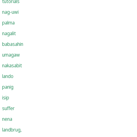
tutorials
nag-uwi
palma
nagalit
babasahin
umagaw
nakasabit
lando
panig
isip
suffer
nena
landbrug,