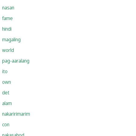
nasan
fame
hindi
magaling
world
pag-aaralang
ito
own
det
alam
nakaririmarim
con
nakasahod