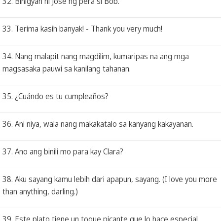
32. Binigyan ni Jose ng pera si Bob.
33. Terima kasih banyak! - Thank you very much!
34. Nang malapit nang magdilim, kumaripas na ang mga
magsasaka pauwi sa kanilang tahanan.
35. ¿Cuándo es tu cumpleaños?
36. Ani niya, wala nang makakatalo sa kanyang kakayanan.
37. Ano ang binili mo para kay Clara?
38. Aku sayang kamu lebih dari apapun, sayang. (I love you more
than anything, darling.)
39. Este plato tiene un toque picante que lo hace especial.