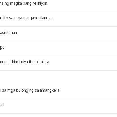
a ng magkaibang relihiyon.
ng ito sa mga nangangailangan.
asintahan.
upo.
unit hindi niya ito ipinakita.
l sa mga bulong ng salamangkera.
an!