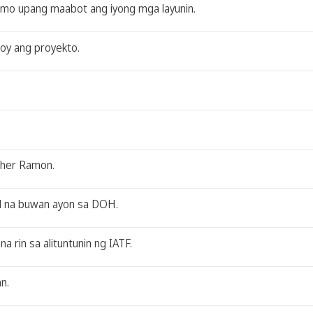
 mo upang maabot ang iyong mga layunin.
loy ang proyekto.
ther Ramon.
d na buwan ayon sa DOH.
rin sa alituntunin ng IATF.
n.