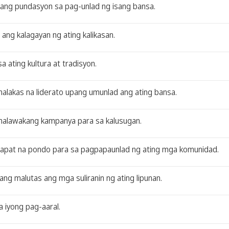
ang pundasyon sa pag-unlad ng isang bansa.
ang kalagayan ng ating kalikasan.
ating kultura at tradisyon.
alakas na liderato upang umunlad ang ating bansa.
 malawakang kampanya para sa kalusugan.
sapat na pondo para sa pagpapaunlad ng ating mga komunidad.
ng malutas ang mga suliranin ng ating lipunan.
 iyong pag-aaral.