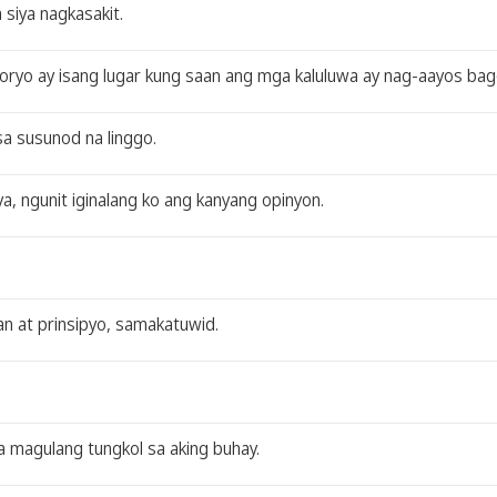
 siya nagkasakit.
toryo ay isang lugar kung saan ang mga kaluluwa ay nag-aayos bag
a susunod na linggo.
iya, ngunit iginalang ko ang kanyang opinyon.
n at prinsipyo, samakatuwid.
 magulang tungkol sa aking buhay.