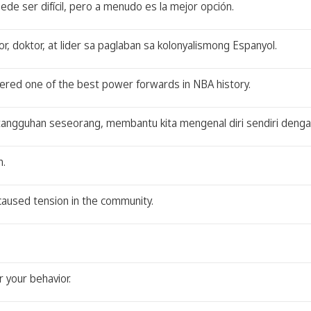
de ser difícil, pero a menudo es la mejor opción.
ntor, doktor, at lider sa paglaban sa kolonyalismong Espanyol.
dered one of the best power forwards in NBA history.
ngguhan seseorang, membantu kita mengenal diri sendiri dengan 
m.
caused tension in the community.
 your behavior.