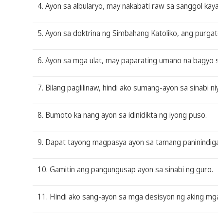
4. Ayon sa albularyo, may nakabati raw sa sanggol kaya
5. Ayon sa doktrina ng Simbahang Katoliko, ang purga
6. Ayon sa mga ulat, may paparating umano na bagyo s
7. Bilang paglilinaw, hindi ako sumang-ayon sa sinabi n
8. Bumoto ka nang ayon sa idinidikta ng iyong puso.
9. Dapat tayong magpasya ayon sa tamang paninindiga
10. Gamitin ang pangungusap ayon sa sinabi ng guro.
11. Hindi ako sang-ayon sa mga desisyon ng aking mga