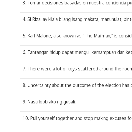
3. Tomar decisiones basadas en nuestra conciencia pue
4. Si Rizal ay kilala bilang isang makata, manunulat, pi
5. Karl Malone, also known as "The Mailman," is consi
6. Tantangan hidup dapat menguji kemampuan dan keta
7. There were a lot of toys scattered around the roo
8. Uncertainty about the outcome of the election has 
9. Nasa loob ako ng gusali.
10. Pull yourself together and stop making excuses for