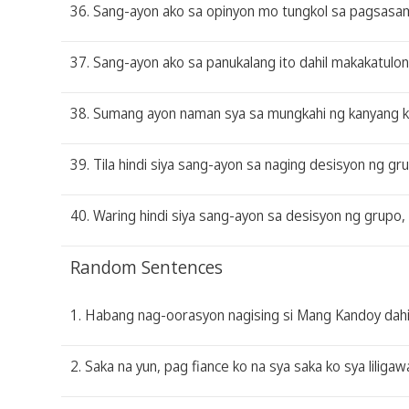
36. Sang-ayon ako sa opinyon mo tungkol sa pagsasam
37. Sang-ayon ako sa panukalang ito dahil makakatulo
38. Sumang ayon naman sya sa mungkahi ng kanyang k
39. Tila hindi siya sang-ayon sa naging desisyon ng gr
40. Waring hindi siya sang-ayon sa desisyon ng grupo, ng
Random Sentences
1. Habang nag-oorasyon nagising si Mang Kandoy dahi
2. Saka na yun, pag fiance ko na sya saka ko sya liligaw