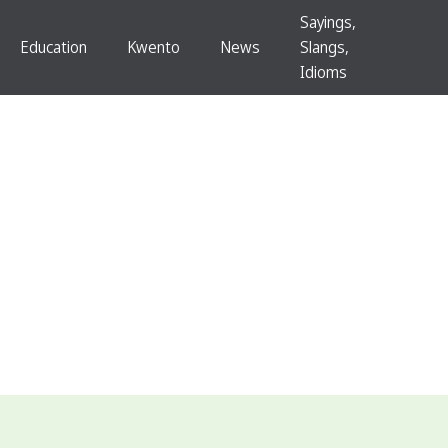
Sayings,
Education
Kwento
News
Slangs,
Idioms