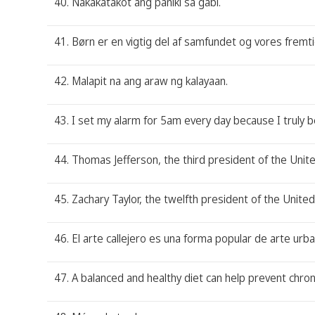
40. Nakakatakot ang paniki sa gabi.
41. Børn er en vigtig del af samfundet og vores fremti
42. Malapit na ang araw ng kalayaan.
43. I set my alarm for 5am every day because I truly b
44. Thomas Jefferson, the third president of the Unit
45. Zachary Taylor, the twelfth president of the Unite
46. El arte callejero es una forma popular de arte urba
47. A balanced and healthy diet can help prevent chron