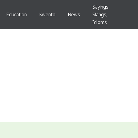
Sayings,
Education
Kwento
News
Slangs,
Idioms