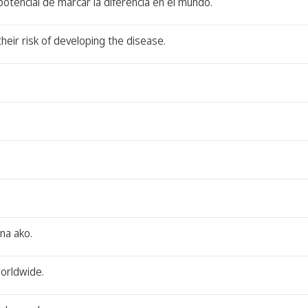
tencial de marcar la diferencia en el mundo.
their risk of developing the disease.
na ako.
worldwide.