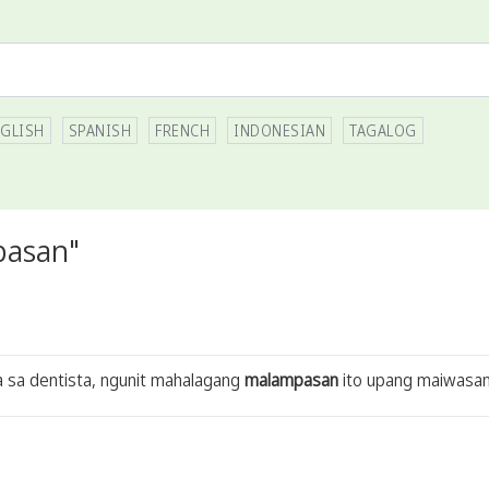
GLISH
SPANISH
FRENCH
INDONESIAN
TAGALOG
pasan"
a sa dentista, ngunit mahalagang
malampasan
ito upang maiwasan