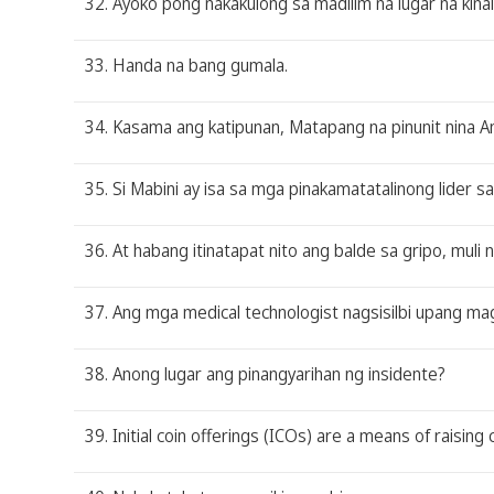
32. Ayoko pong nakakulong sa madilim na lugar na kinal
33. Handa na bang gumala.
34. Kasama ang katipunan, Matapang na pinunit nina A
35. Si Mabini ay isa sa mga pinakamatatalinong lider s
36. At habang itinatapat nito ang balde sa gripo, muli ni
37. Ang mga medical technologist nagsisilbi upang ma
38. Anong lugar ang pinangyarihan ng insidente?
39. Initial coin offerings (ICOs) are a means of raisin