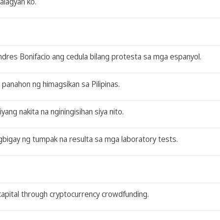
alagyan ko.
ndres Bonifacio ang cedula bilang protesta sa mga espanyol.
a panahon ng himagsikan sa Pilipinas.
yang nakita na nginingisihan siya nito.
gbigay ng tumpak na resulta sa mga laboratory tests.
g capital through cryptocurrency crowdfunding.