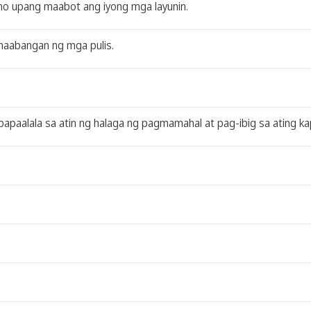
mo upang maabot ang iyong mga layunin.
naabangan ng mga pulis.
papaalala sa atin ng halaga ng pagmamahal at pag-ibig sa ating k