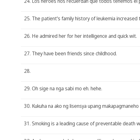
24. Los héroes nos recuerdan que todos tenemos el po
25. The patient's family history of leukemia increased 
26. He admired her for her intelligence and quick wit.
27. They have been friends since childhood.
28.
29. Oh sige na nga sabi mo eh. hehe.
30. Kukuha na ako ng lisensya upang makapagmaneho 
31. Smoking is a leading cause of preventable death 