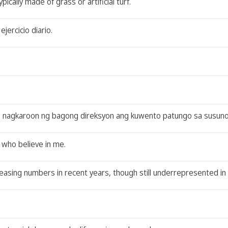
ypically made of grass or artificial turf.
jercicio diario.
, nagkaroon ng bagong direksyon ang kuwento patungo sa susuno
 who believe in me.
reasing numbers in recent years, though still underrepresented in