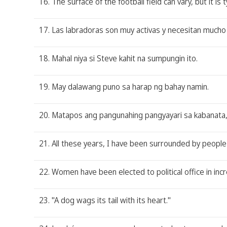
16. The surface of the football field can vary, but it is t
17. Las labradoras son muy activas y necesitan mucho e
18. Mahal niya si Steve kahit na sumpungin ito.
19. May dalawang puno sa harap ng bahay namin.
20. Matapos ang pangunahing pangyayari sa kabanata
21. All these years, I have been surrounded by people
22. Women have been elected to political office in inc
23. "A dog wags its tail with its heart."