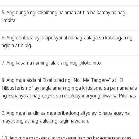
5. Ang bunga ng kakaibang halaman at tila ba kamay na nag-
iimbita.
6. Ang dentista ay propesyonal na nag-aalaga sa kalusugan ng
ngipin at bibig.
7. Ang kasama naming lalaki ang nag-piloto nito.
8. Ang mga akda ni Rizal tulad ng "Noli Me Tangere" at "El
Filibusterismo" ay naglalaman ng mga kritisismo sa pamamahala
ng Espanya at nag-udyok sa rebolusyonaryong diwa sa Pilipinas.
9. Ang mga hardin sa mga pribadong sityo ay ipinapalagay na
mayabong at nag-aalok ng kaginhawahan.
10. Ang mga mag-aaral ay nag-aapuhap ng karagdagang oras