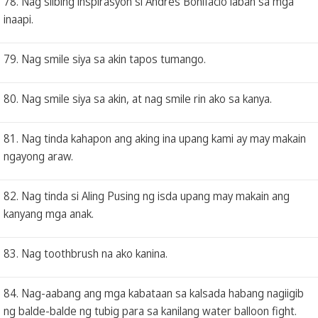
78. Nag silbing inspirasyon si Andres Bonifacio laban sa mga
inaapi.
79. Nag smile siya sa akin tapos tumango.
80. Nag smile siya sa akin, at nag smile rin ako sa kanya.
81. Nag tinda kahapon ang aking ina upang kami ay may makain
ngayong araw.
82. Nag tinda si Aling Pusing ng isda upang may makain ang
kanyang mga anak.
83. Nag toothbrush na ako kanina.
84. Nag-aabang ang mga kabataan sa kalsada habang nagiigib
ng balde-balde ng tubig para sa kanilang water balloon fight.