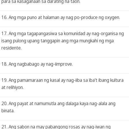
para sa kasaganaan sa darating na taon.
16. Ang mga puno at halaman ay nag po-produce ng oxygen.
17. Ang mga tagapangasiwa sa komunidad ay nag-organisa ng
isang pulong upang tanggapin ang mga mungkahi ng mga
residente.
18. Ang nagbabago ay nag-iimprove.
19. Ang pamamaraan ng kasal ay nag-iiba sa iba't ibang kultura
at relihiyon.
20. Ang payat at namumutla ang dalaga kaya nag-alala ang
binata.
21. Ang sabon na may pabangong rosas ay nag-iwan ng