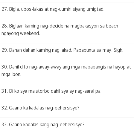
27. Bigla, ubos-lakas at nag-uumiri siyang umigtad.
28. Biglaan kaming nag-decide na magbakasyon sa beach
ngayong weekend.
29. Dahan dahan kaming nag lakad. Papapunta sa may.. Sigh.
30. Dahil dito nag-away-away ang mga mababangis na hayop at
mga ibon.
31. Di ko sya maistorbo dahil sya ay nag-aaral pa.
32. Gaano ka kadalas nag-eehersisyo?
33. Gaano kadalas kang nag-eehersisyo?