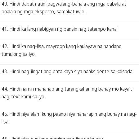
40. Hindi dapat natin ipagwalang-bahala ang mga babala at
paalala ng mga eksperto, samakatuwid.
41. Hindi ka lang nabigyan ng pansin nag tatampo kana!
42. Hindi ka nag-iisa, mayroon kang kaulayaw na handang
tumulong sa iyo.
43. Hindi nag-iingat ang bata kaya siya naaksidente sa kalsada.
44. Hindi namin mahanap ang tarangkahan ng bahay mo kaya't
nag-text kami sa iyo.
45. Hindi niya alam kung paano niya haharapin ang buhay na nag-
iisa.
46. Hindi niya gustong maging nag-iisa sa buhay.