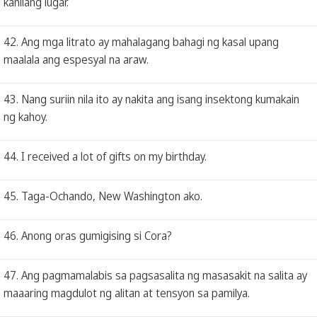
kanilang lugar.
42. Ang mga litrato ay mahalagang bahagi ng kasal upang
maalala ang espesyal na araw.
43. Nang suriin nila ito ay nakita ang isang insektong kumakain
ng kahoy.
44. I received a lot of gifts on my birthday.
45. Taga-Ochando, New Washington ako.
46. Anong oras gumigising si Cora?
47. Ang pagmamalabis sa pagsasalita ng masasakit na salita ay
maaaring magdulot ng alitan at tensyon sa pamilya.