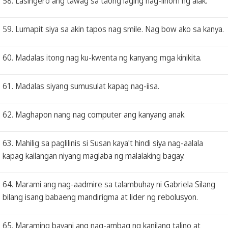
58. Lasingero ang tawag sa taong laging nag-iinom ng alak.
59. Lumapit siya sa akin tapos nag smile. Nag bow ako sa kanya.
60. Madalas itong nag ku-kwenta ng kanyang mga kinikita.
61. Madalas siyang sumusulat kapag nag-iisa.
62. Maghapon nang nag computer ang kanyang anak.
63. Mahilig sa paglilinis si Susan kaya't hindi siya nag-aalala
kapag kailangan niyang maglaba ng malalaking bagay.
64. Marami ang nag-aadmire sa talambuhay ni Gabriela Silang
bilang isang babaeng mandirigma at lider ng rebolusyon.
65. Maraming bayani ang nag-ambag ng kanilang talino at