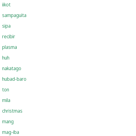
iikot
sampaguita
sipa
recibir
plasma
huh
nakatago
hubad-baro
ton
mila
christmas
mang
mag-iba