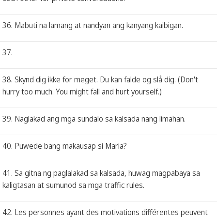
36. Mabuti na lamang at nandyan ang kanyang kaibigan.
37.
38. Skynd dig ikke for meget. Du kan falde og slå dig. (Don't
hurry too much. You might fall and hurt yourself.)
39. Naglakad ang mga sundalo sa kalsada nang limahan.
40. Puwede bang makausap si Maria?
41. Sa gitna ng paglalakad sa kalsada, huwag magpabaya sa
kaligtasan at sumunod sa mga traffic rules.
42. Les personnes ayant des motivations différentes peuvent