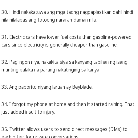
30. Hindi nakakatuwa ang mga taong nagpaplastikan dahil hindi
nila nilalabas ang totoong nararamdaman nila.
31. Electric cars have lower fuel costs than gasoline-powered
cars since electricity is generally cheaper than gasoline.
32. Paglingon niya, nakakita siya sa kanyang tabihan ng isang
munting palaka na parang nakatinging sa kanya
33. Ang paborito niyang laruan ay Beyblade.
34. I forgot my phone at home and then it started raining. That
just added insult to injury.
35. Twitter allows users to send direct messages (DMs) to
each other for private conversations.