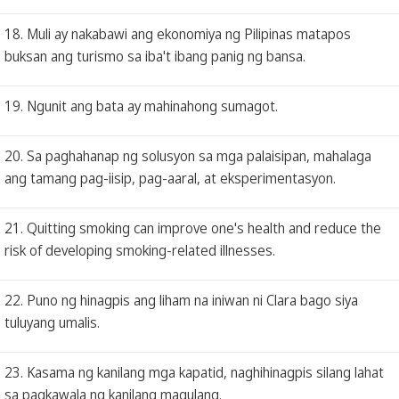
18. Muli ay nakabawi ang ekonomiya ng Pilipinas matapos
buksan ang turismo sa iba't ibang panig ng bansa.
19. Ngunit ang bata ay mahinahong sumagot.
20. Sa paghahanap ng solusyon sa mga palaisipan, mahalaga
ang tamang pag-iisip, pag-aaral, at eksperimentasyon.
21. Quitting smoking can improve one's health and reduce the
risk of developing smoking-related illnesses.
22. Puno ng hinagpis ang liham na iniwan ni Clara bago siya
tuluyang umalis.
23. Kasama ng kanilang mga kapatid, naghihinagpis silang lahat
sa pagkawala ng kanilang magulang.