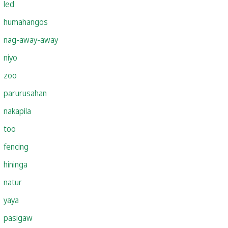
led
humahangos
nag-away-away
niyo
zoo
parurusahan
nakapila
too
fencing
hininga
natur
yaya
pasigaw