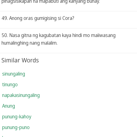
pinagsisikapan na mapabuti ang kanyang buhay.
49. Anong oras gumigising si Cora?
50. Nasa gitna ng kagubatan kaya hindi mo maiiwasang
humalinghing nang malalim.
Similar Words
sinungaling
tinungo
napakasinungaling
Anung
punung-kahoy
punung-puno