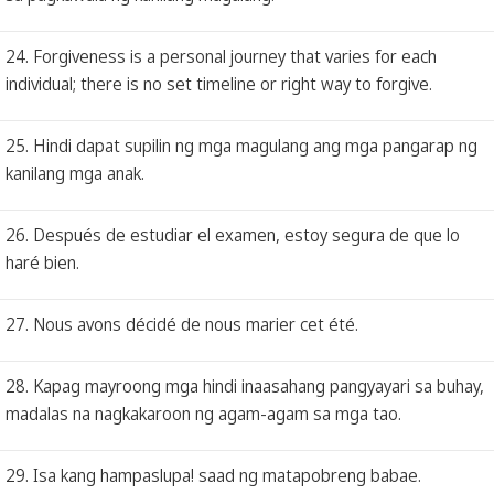
24. Forgiveness is a personal journey that varies for each
individual; there is no set timeline or right way to forgive.
25. Hindi dapat supilin ng mga magulang ang mga pangarap ng
kanilang mga anak.
26. Después de estudiar el examen, estoy segura de que lo
haré bien.
27. Nous avons décidé de nous marier cet été.
28. Kapag mayroong mga hindi inaasahang pangyayari sa buhay,
madalas na nagkakaroon ng agam-agam sa mga tao.
29. Isa kang hampaslupa! saad ng matapobreng babae.