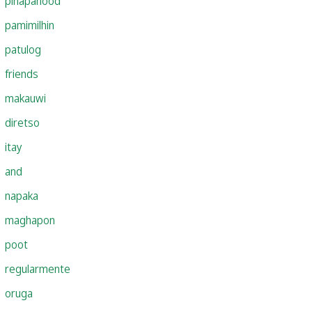
pinapanood
pamimilhin
patulog
friends
makauwi
diretso
itay
and
napaka
maghapon
poot
regularmente
oruga