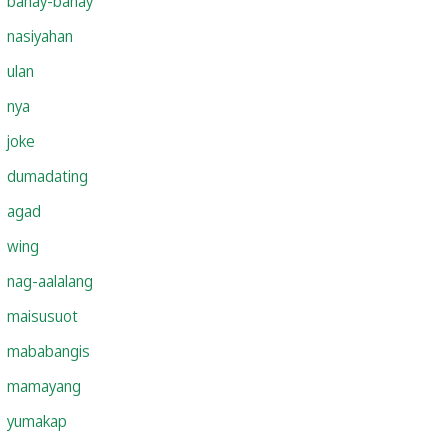
bahay-bahay
nasiyahan
ulan
nya
joke
dumadating
agad
wing
nag-aalalang
maisusuot
mababangis
mamayang
yumakap