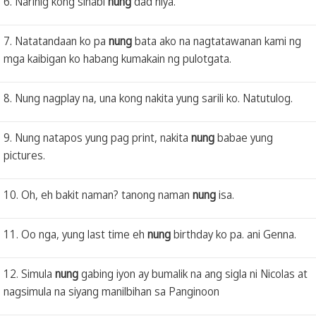
6. Narinig kong sinabi
nung
dad niya.
7. Natatandaan ko pa
nung
bata ako na nagtatawanan kami ng
mga kaibigan ko habang kumakain ng pulotgata.
8. Nung nagplay na, una kong nakita yung sarili ko. Natutulog.
9. Nung natapos yung pag print, nakita
nung
babae yung
pictures.
10. Oh, eh bakit naman? tanong naman
nung
isa.
11. Oo nga, yung last time eh
nung
birthday ko pa. ani Genna.
12. Simula
nung
gabing iyon ay bumalik na ang sigla ni Nicolas at
nagsimula na siyang manilbihan sa Panginoon