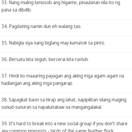
33. Nang muling lumusob ang higante, pinaulanan nila ito ng
pana sa dibdib.
34. Pagdating namin dun eh walang tao.
35. Nabigla siya nang biglang may kumatok sa pinto.
36. Bersatu kita teguh, bercerai kita runtuh.
37. Hindi ko maaaring payagan ang aking mga agam-agam na
hadlangan ang aking mga pangarap.
38. Sapagkat baon sa hirap ang lahat, napipilitan silang maging
sunud-sunuran sa napakatakaw na mangangalakal.
39. It's hard to break into a new social group if you don't share
any common interests - birds of the same feather flock