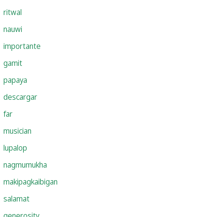
ritwal
nauwi
importante
gamit
papaya
descargar
far
musician
lupalop
nagmumukha
makipagkaibigan
salamat
generosity