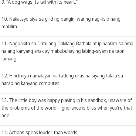
9. "A dog wags its tail with its heart."
10. Nakatayo siya sa gilid ng bangin, waring nag-iisip nang
malalim.
11. Nagpakita sa Datu ang Dakilang Bathala at ipinaalam sa ama
na ang kanyang anak ay mabubuhay ng labing-siyam na taon
lamang.
12. Hindi niya namalayan na tatlong oras na siyang tulala sa
harap ng kanyang computer.
13. The little boy was happy playing in his sandbox, unaware of
the problems of the world - ignorance is bliss when you're that
age.
14. Actions speak louder than words