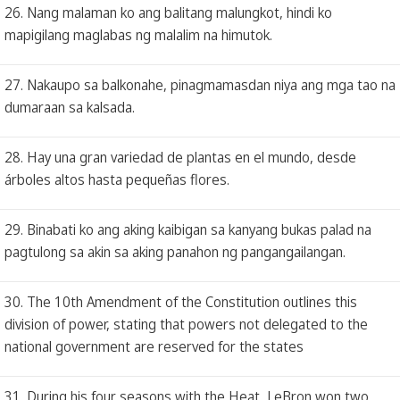
26. Nang malaman ko ang balitang malungkot, hindi ko
mapigilang maglabas ng malalim na himutok.
27. Nakaupo sa balkonahe, pinagmamasdan niya ang mga tao na
dumaraan sa kalsada.
28. Hay una gran variedad de plantas en el mundo, desde
árboles altos hasta pequeñas flores.
29. Binabati ko ang aking kaibigan sa kanyang bukas palad na
pagtulong sa akin sa aking panahon ng pangangailangan.
30. The 10th Amendment of the Constitution outlines this
division of power, stating that powers not delegated to the
national government are reserved for the states
31. During his four seasons with the Heat, LeBron won two