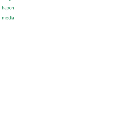
hapon
media
maligaya
projects
pagkahapo
maghapon
marahas
paninigas
pantalong
ulo
lumakad
faculty
pinakamahaba