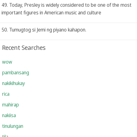
49. Today, Presley is widely considered to be one of the most
important figures in American music and culture
50. Tumugtog si Jemi ng piyano kahapon.
Recent Searches
wow
pambansang
nakikihukay
rica
mahirap
nakiisa
tinulungan
tila