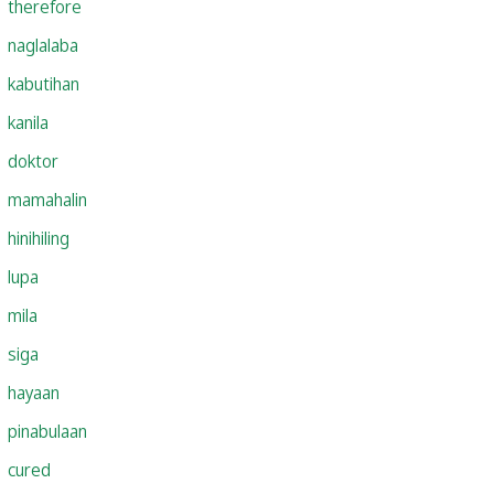
therefore
naglalaba
kabutihan
kanila
doktor
mamahalin
hinihiling
lupa
mila
siga
hayaan
pinabulaan
cured