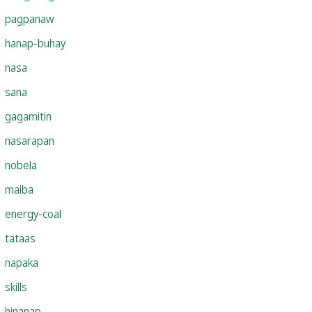
pagpanaw
hanap-buhay
nasa
sana
gagamitin
nasarapan
nobela
maiba
energy-coal
tataas
napaka
skills
hinanap