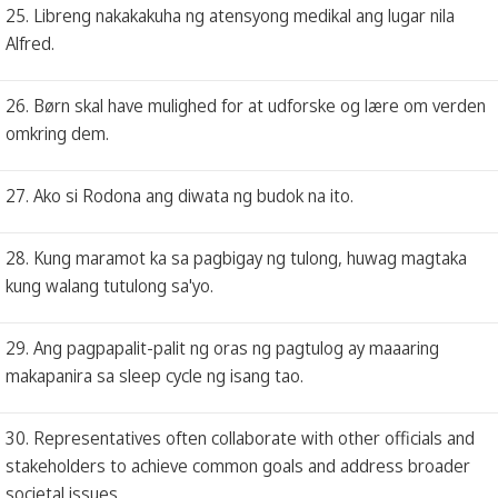
25. Libreng nakakakuha ng atensyong medikal ang lugar nila
Alfred.
26. Børn skal have mulighed for at udforske og lære om verden
omkring dem.
27. Ako si Rodona ang diwata ng budok na ito.
28. Kung maramot ka sa pagbigay ng tulong, huwag magtaka
kung walang tutulong sa'yo.
29. Ang pagpapalit-palit ng oras ng pagtulog ay maaaring
makapanira sa sleep cycle ng isang tao.
30. Representatives often collaborate with other officials and
stakeholders to achieve common goals and address broader
societal issues.