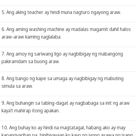
5. Ang aking teacher ay hindi muna nagturo ngayong araw.
6. Ang aming washing machine ay madalas magamit dahil halos
araw-araw kaming naglalaba.
7. Ang amoy ng sariwang ligo ay nagbibigay ng mabangong
pakiramdam sa buong araw.
8. Ang bango ng kape sa umaga ay nagbibigay ng mabuting
simula sa araw.
9. Ang buhangin sa tabing-dagat ay nagbabaga sa init ng araw
kaya’t mahirap itong apakan.
10. Ang buhay ko ay hindi na magtatagal, habang ako ay may
kapangyarihan pa, binibiyayaan ko kayo ng iyong asawa ng isang