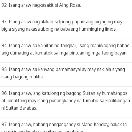
92. Isang araw nagkasakit si Aling Rosa.
93. Isang araw naglalakad si Ipong papuntang piging ng may
bigla siyang nakasalubong na babaeng humihingi ng limos.
94. Isang araw sa kainitan ng tanghali, isang mahiwagang babae
ang dumating at kumatok sa mga pintuan ng mga taong bayan.
95. Isang araw sa kanyang pamamasyal ay may nakilala siyang
isang bagong mukha.
96. Isang araw, ang katulong ng bagong Sultan ay humahangos
at ibinalitang may isang punongkahoy na tumubo sa kinalilibingan
ni Sultan Barabas.
97. Isang araw, habang nangangahoy si Mang Kandoy, nakakita
ito ng isang kweba sa gitna ng kagubatan.