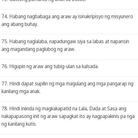
74. Habang nagbabaga ang araw ay isinakripisyo ng misyunero
ang abang buhay.
75. Habang naglalaba, napadungaw siya sa labas at napansin
ang magandang paglubog ng araw.
76. Higupin ng araw ang tubig-ulan sa kalsada.
77. Hindi dapat supilin ng mga magulang ang mga pangarap ng
kanilang mga anak.
78. Hindi iniinda ng magkakapatid na Lala, Dada at Sasa ang
nakapapasong init ng araw sapagkat ito ay nagpapakinis pa nga
ng kanilang kutis.