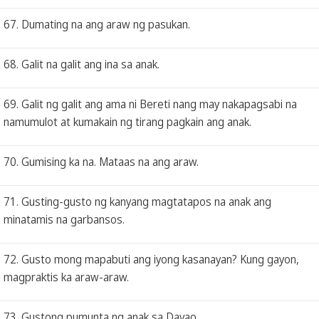
67. Dumating na ang araw ng pasukan.
68. Galit na galit ang ina sa anak.
69. Galit ng galit ang ama ni Bereti nang may nakapagsabi na
namumulot at kumakain ng tirang pagkain ang anak.
70. Gumising ka na. Mataas na ang araw.
71. Gusting-gusto ng kanyang magtatapos na anak ang
minatamis na garbansos.
72. Gusto mong mapabuti ang iyong kasanayan? Kung gayon,
magpraktis ka araw-araw.
73. Gustong pumunta ng anak sa Davao.