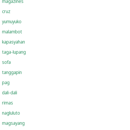
magazines
cruz
yumuyuko
malambot
kapasyahan
taga-lupang
sofa
tanggapin
pag
dali-dali
rimas
nagluluto
magsayang