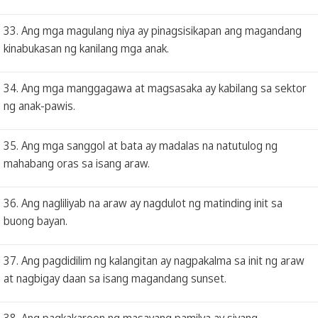
33. Ang mga magulang niya ay pinagsisikapan ang magandang
kinabukasan ng kanilang mga anak.
34. Ang mga manggagawa at magsasaka ay kabilang sa sektor
ng anak-pawis.
35. Ang mga sanggol at bata ay madalas na natutulog ng
mahabang oras sa isang araw.
36. Ang nagliliyab na araw ay nagdulot ng matinding init sa
buong bayan.
37. Ang pagdidilim ng kalangitan ay nagpakalma sa init ng araw
at nagbigay daan sa isang magandang sunset.
38. Ang pagkakaroon ng masayang pamilya ay siyang