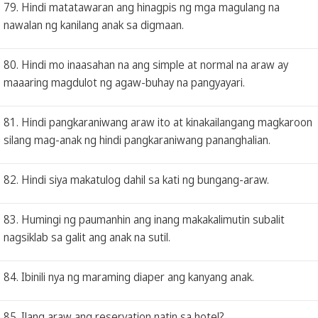
79. Hindi matatawaran ang hinagpis ng mga magulang na
nawalan ng kanilang anak sa digmaan.
80. Hindi mo inaasahan na ang simple at normal na araw ay
maaaring magdulot ng agaw-buhay na pangyayari.
81. Hindi pangkaraniwang araw ito at kinakailangang magkaroon
silang mag-anak ng hindi pangkaraniwang pananghalian.
82. Hindi siya makatulog dahil sa kati ng bungang-araw.
83. Humingi ng paumanhin ang inang makakalimutin subalit
nagsiklab sa galit ang anak na sutil.
84. Ibinili nya ng maraming diaper ang kanyang anak.
85. Ilang araw ang reservation natin sa hotel?