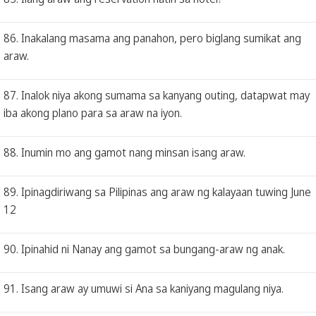
86. Inakalang masama ang panahon, pero biglang sumikat ang
araw.
87. Inalok niya akong sumama sa kanyang outing, datapwat may
iba akong plano para sa araw na iyon.
88. Inumin mo ang gamot nang minsan isang araw.
89. Ipinagdiriwang sa Pilipinas ang araw ng kalayaan tuwing June
12
90. Ipinahid ni Nanay ang gamot sa bungang-araw ng anak.
91. Isang araw ay umuwi si Ana sa kaniyang magulang niya.