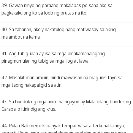
39. Gawan ninyo ng paraang makalabas po sana ako sa
pagkakakulong ko sa loob ng prutas na ito.
40. Sa tahanan, ako'y nakatulog nang matiwasay sa aking
malambot na kama.
41. Ang tubig-ulan ay isa sa mga pinakamahalagang
pinagmumulan ng tubig sa mga ilog at lawa.
42. Masakit man aminin, hindi maiiwasan na mag-inis tayo sa
mga taong nakapaligid sa atin.
43. Sa bundok ng mga anito na ngayon ay kilala bilang bundok ng
Caraballo itinindig ang krus.
44. Pulau Bali memiliki banyak tempat wisata terkenal lainnya,
seperti Ubud yang terkenal dengan seni dan budayanya serta