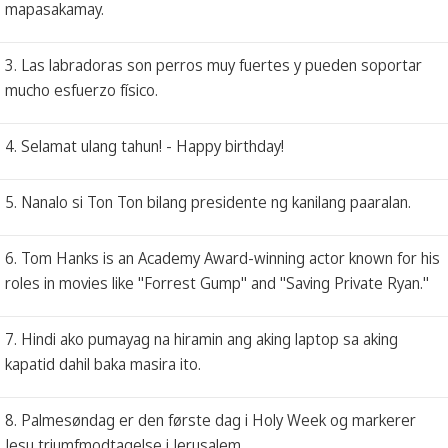
mapasakamay.
3. Las labradoras son perros muy fuertes y pueden soportar
mucho esfuerzo físico.
4. Selamat ulang tahun! - Happy birthday!
5. Nanalo si Ton Ton bilang presidente ng kanilang paaralan.
6. Tom Hanks is an Academy Award-winning actor known for his
roles in movies like "Forrest Gump" and "Saving Private Ryan."
7. Hindi ako pumayag na hiramin ang aking laptop sa aking
kapatid dahil baka masira ito.
8. Palmesøndag er den første dag i Holy Week og markerer
Jesu triumfmodtagelse i Jerusalem.