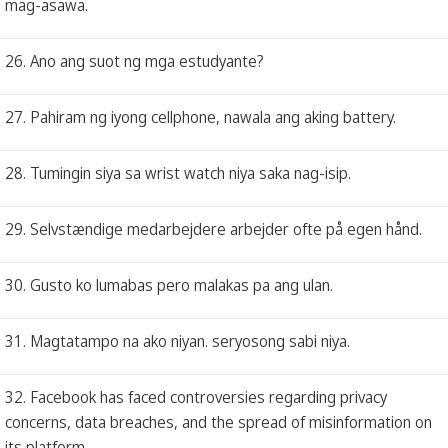
mag-asawa.
26. Ano ang suot ng mga estudyante?
27. Pahiram ng iyong cellphone, nawala ang aking battery.
28. Tumingin siya sa wrist watch niya saka nag-isip.
29. Selvstændige medarbejdere arbejder ofte på egen hånd.
30. Gusto ko lumabas pero malakas pa ang ulan.
31. Magtatampo na ako niyan. seryosong sabi niya.
32. Facebook has faced controversies regarding privacy
concerns, data breaches, and the spread of misinformation on
its platform.