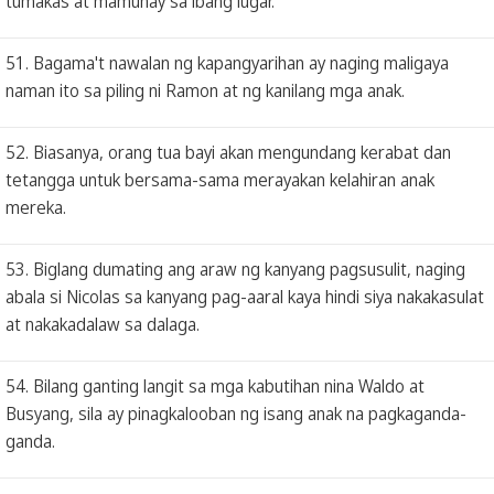
tumakas at mamuhay sa ibang lugar.
51. Bagama't nawalan ng kapangyarihan ay naging maligaya
naman ito sa piling ni Ramon at ng kanilang mga anak.
52. Biasanya, orang tua bayi akan mengundang kerabat dan
tetangga untuk bersama-sama merayakan kelahiran anak
mereka.
53. Biglang dumating ang araw ng kanyang pagsusulit, naging
abala si Nicolas sa kanyang pag-aaral kaya hindi siya nakakasulat
at nakakadalaw sa dalaga.
54. Bilang ganting langit sa mga kabutihan nina Waldo at
Busyang, sila ay pinagkalooban ng isang anak na pagkaganda-
ganda.