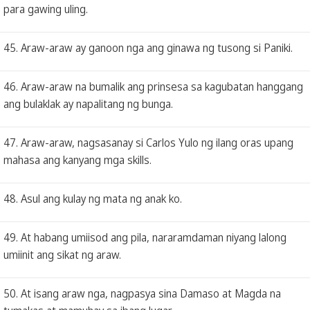
para gawing uling.
45. Araw-araw ay ganoon nga ang ginawa ng tusong si Paniki.
46. Araw-araw na bumalik ang prinsesa sa kagubatan hanggang
ang bulaklak ay napalitang ng bunga.
47. Araw-araw, nagsasanay si Carlos Yulo ng ilang oras upang
mahasa ang kanyang mga skills.
48. Asul ang kulay ng mata ng anak ko.
49. At habang umiisod ang pila, nararamdaman niyang lalong
umiinit ang sikat ng araw.
50. At isang araw nga, nagpasya sina Damaso at Magda na