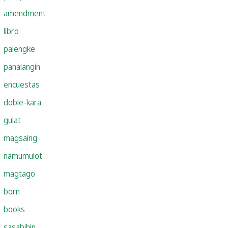
amendment
libro
palengke
panalangin
encuestas
doble-kara
gulat
magsaing
namumulot
magtago
born
books
sasabihin