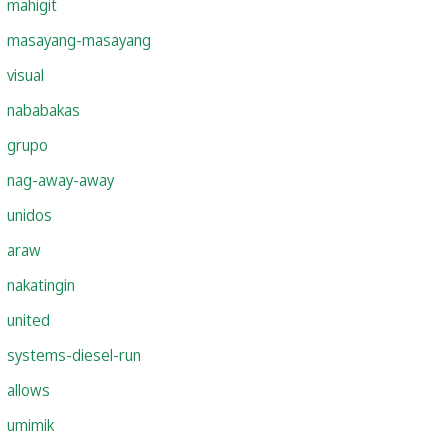
mahigit
masayang-masayang
visual
nababakas
grupo
nag-away-away
unidos
araw
nakatingin
united
systems-diesel-run
allows
umimik