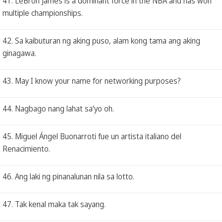
41. LeBron James is a dominant force in the NBA and has won
multiple championships.
42. Sa kaibuturan ng aking puso, alam kong tama ang aking
ginagawa.
43. May I know your name for networking purposes?
44. Nagbago nang lahat sa'yo oh.
45. Miguel Ángel Buonarroti fue un artista italiano del
Renacimiento.
46. Ang laki ng pinanalunan nila sa lotto.
47. Tak kenal maka tak sayang.