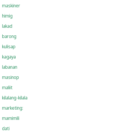
maskiner
himig
lakad
barong
kulisap
kagaya
labanan
masinop
maliit
kilalang-kilala
marketing:
mamimili
dati