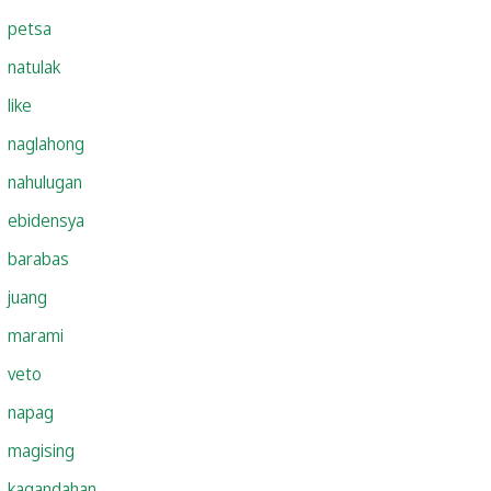
petsa
natulak
like
naglahong
nahulugan
ebidensya
barabas
juang
marami
veto
napag
magising
kagandahan