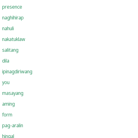
presence
naghihirap
nahuli
nakatuklaw
salitang
dila
ipinagdiriwang
you
masayang
aming
form
pag-aralin
hingal