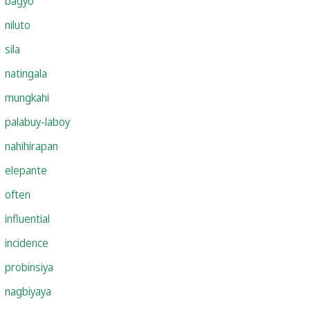
bagyo
niluto
sila
natingala
mungkahi
palabuy-laboy
nahihirapan
elepante
often
influential
incidence
probinsiya
nagbiyaya