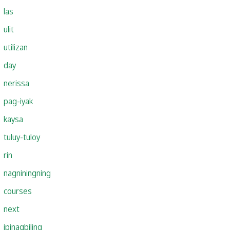
las
ulit
utilizan
day
nerissa
pag-iyak
kaysa
tuluy-tuloy
rin
nagniningning
courses
next
ipinagbiling