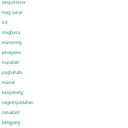
eksporterer
mag-aaral
lcd
magbasa
marunong
pinagawa
marahan
paghahabi
masok
kasiyahang
nageespadahan
nasuklam
binigyang