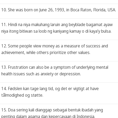
10. She was born on June 26, 1993, in Boca Raton, Florida, USA.
11. Hindi na niya makuhang laruin ang beyblade bagamat ayaw
niya itong bitiwan sa loob ng kaniyang kamay o di kaya'y bulsa.
12. Some people view money as a measure of success and
achievement, while others prioritize other values.
13. Frustration can also be a symptom of underlying mental
health issues such as anxiety or depression.
14. Fødslen kan tage lang tid, og det er vigtigt at have
tålmodighed og støtte.
15. Doa sering kali dianggap sebagai bentuk ibadah yang
penting dalam agama dan kepercayaan di Indonesia.