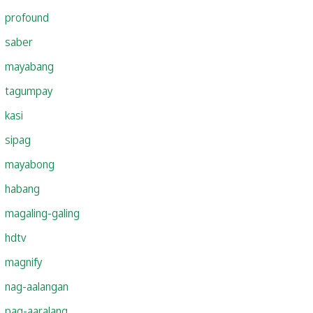
profound
saber
mayabang
tagumpay
kasi
sipag
mayabong
habang
magaling-galing
hdtv
magnify
nag-aalangan
pag-aaralang