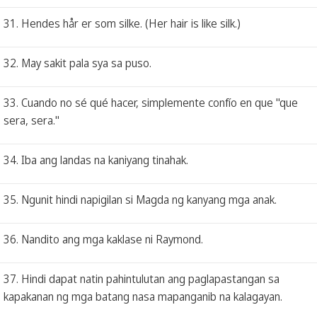
31. Hendes hår er som silke. (Her hair is like silk.)
32. May sakit pala sya sa puso.
33. Cuando no sé qué hacer, simplemente confío en que "que
sera, sera."
34. Iba ang landas na kaniyang tinahak.
35. Ngunit hindi napigilan si Magda ng kanyang mga anak.
36. Nandito ang mga kaklase ni Raymond.
37. Hindi dapat natin pahintulutan ang paglapastangan sa
kapakanan ng mga batang nasa mapanganib na kalagayan.