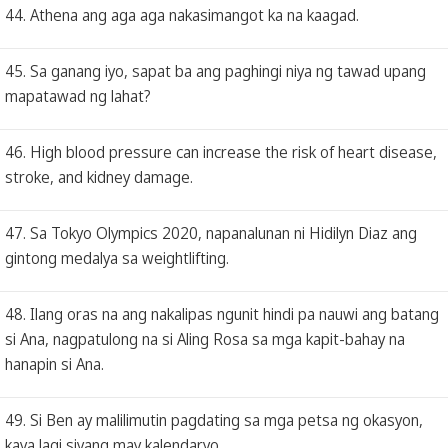
44. Athena ang aga aga nakasimangot ka na kaagad.
45. Sa ganang iyo, sapat ba ang paghingi niya ng tawad upang
mapatawad ng lahat?
46. High blood pressure can increase the risk of heart disease,
stroke, and kidney damage.
47. Sa Tokyo Olympics 2020, napanalunan ni Hidilyn Diaz ang
gintong medalya sa weightlifting.
48. Ilang oras na ang nakalipas ngunit hindi pa nauwi ang batang
si Ana, nagpatulong na si Aling Rosa sa mga kapit-bahay na
hanapin si Ana.
49. Si Ben ay malilimutin pagdating sa mga petsa ng okasyon,
kaya lagi siyang may kalendaryo.