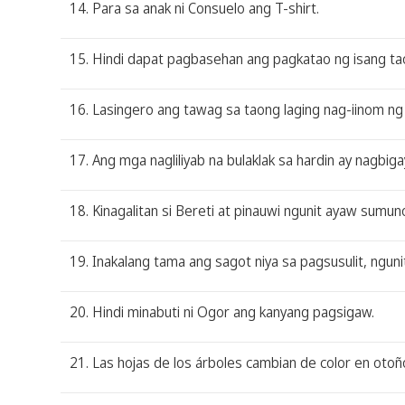
14. Para sa anak ni Consuelo ang T-shirt.
15. Hindi dapat pagbasehan ang pagkatao ng isang ta
16. Lasingero ang tawag sa taong laging nag-iinom ng 
17. Ang mga nagliliyab na bulaklak sa hardin ay nagbig
18. Kinagalitan si Bereti at pinauwi ngunit ayaw sumun
19. Inakalang tama ang sagot niya sa pagsusulit, ngunit
20. Hindi minabuti ni Ogor ang kanyang pagsigaw.
21. Las hojas de los árboles cambian de color en otoñ