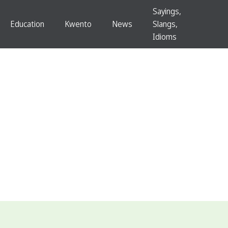
Sayings,
Education
Kwento
News
Slangs,
Idioms