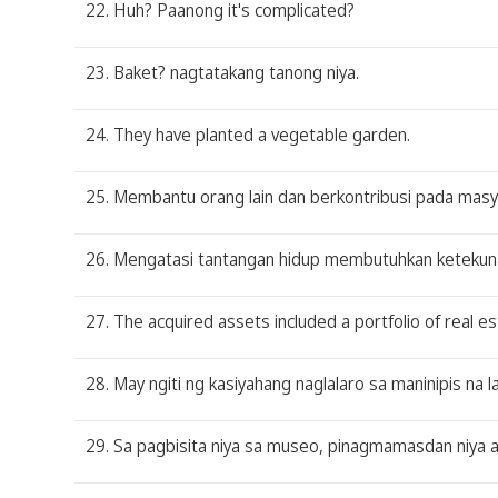
22. Huh? Paanong it's complicated?
23. Baket? nagtatakang tanong niya.
24. They have planted a vegetable garden.
25. Membantu orang lain dan berkontribusi pada mas
26. Mengatasi tantangan hidup membutuhkan ketekuna
27. The acquired assets included a portfolio of real e
28. May ngiti ng kasiyahang naglalaro sa maninipis na l
29. Sa pagbisita niya sa museo, pinagmamasdan niya 