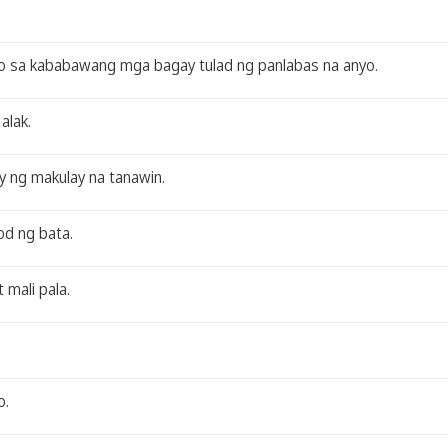
o sa kababawang mga bagay tulad ng panlabas na anyo.
alak.
ay ng makulay na tanawin.
od ng bata.
 mali pala.
o.