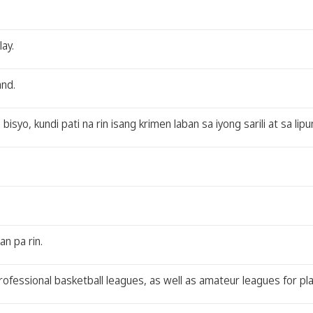
ay.
and.
o, kundi pati na rin isang krimen laban sa iyong sarili at sa lipu
n pa rin.
fessional basketball leagues, as well as amateur leagues for play