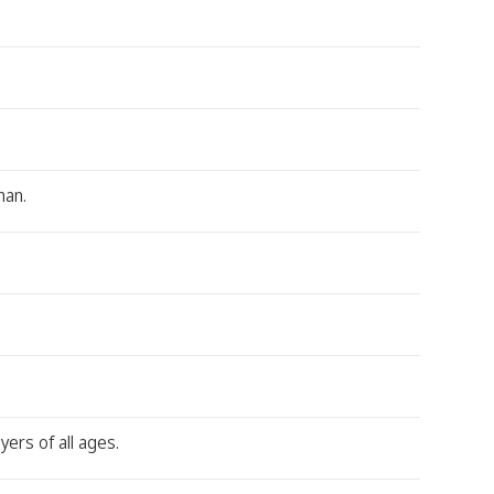
nan.
ers of all ages.