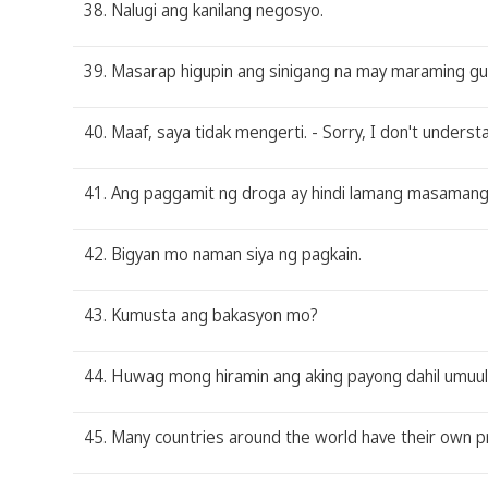
38. Nalugi ang kanilang negosyo.
39. Masarap higupin ang sinigang na may maraming gul
40. Maaf, saya tidak mengerti. - Sorry, I don't underst
41. Ang paggamit ng droga ay hindi lamang masamang bisy
42. Bigyan mo naman siya ng pagkain.
43. Kumusta ang bakasyon mo?
44. Huwag mong hiramin ang aking payong dahil umuula
45. Many countries around the world have their own pro