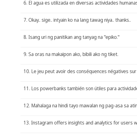
6. El agua es utilizada en diversas actividades humanas
7. Okay.. sige.. intyain ko na lang tawag niya.. thanks..
8. Isang uri ng panitikan ang tanyag na "epiko."
9. Sa oras na makaipon ako, bibili ako ng tiket.
10. Le jeu peut avoir des conséquences négatives sur l
11. Los powerbanks también son útiles para actividade
12. Mahalaga na hindi tayo mawalan ng pag-asa sa at
13. Instagram offers insights and analytics for user