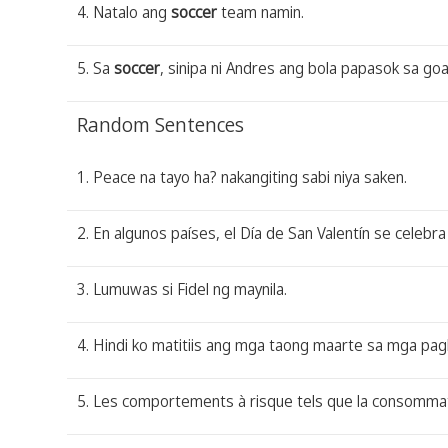
4. Natalo ang
soccer
team namin.
5. Sa
soccer
, sinipa ni Andres ang bola papasok sa goa
Random Sentences
1. Peace na tayo ha? nakangiting sabi niya saken.
2. En algunos países, el Día de San Valentín se celebra
3. Lumuwas si Fidel ng maynila.
4. Hindi ko matitiis ang mga taong maarte sa mga pagk
5. Les comportements à risque tels que la consomma