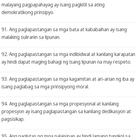
malayang pagpapahayag ay isang pagkitil sa ating
demokratikong prinsipyo.
91. Ang paglapastangan sa mga bata at kababaihan ay isang
malaking suliranin sa lipunan.
92. Ang paglapastangan sa mga indibidwal at kanilang karapatan
ay hindi dapat maging bahagi ng isang lipunan na may respeto.
93. Ang paglapastangan sa mga kagamitan at ari-arian ng iba ay
isang paglabag sa mga prinsipyong moral.
94. Ang paglapastangan sa mga propesyonal at kanilang
propesyon ay isang paglapastangan sa kanilang dedikasyon at
pagsisikap.
95. Ang paglutas ng mga palaisipan ay hindi lamang tungkol sa