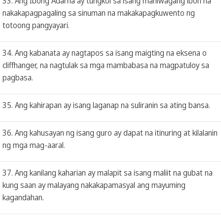
33. Ang Ibong Adarna ay tungkol sa isang mahiwagang ibon na
nakakapagpagaling sa sinuman na makakapagkuwento ng
totoong pangyayari.
34. Ang kabanata ay nagtapos sa isang maigting na eksena o
cliffhanger, na nagtulak sa mga mambabasa na magpatuloy sa
pagbasa.
35. Ang kahirapan ay isang laganap na suliranin sa ating bansa.
36. Ang kahusayan ng isang guro ay dapat na itinuring at kilalanin
ng mga mag-aaral.
37. Ang kanilang kaharian ay malapit sa isang maliit na gubat na
kung saan ay malayang nakakapamasyal ang mayuming
kagandahan.