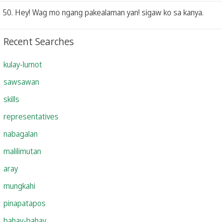
50. Hey! Wag mo ngang pakealaman yan! sigaw ko sa kanya.
Recent Searches
kulay-lumot
sawsawan
skills
representatives
nabagalan
malilimutan
aray
mungkahi
pinapatapos
bahay-bahay