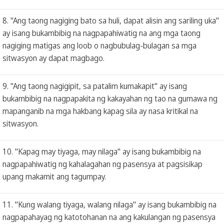
8. "Ang taong nagiging bato sa huli, dapat alisin ang sariling uka"
ay isang bukambibig na nagpapahiwatig na ang mga taong
nagiging matigas ang loob o nagbubulag-bulagan sa mga
sitwasyon ay dapat magbago.
9. "Ang taong nagigipit, sa patalim kumakapit" ay isang
bukambibig na nagpapakita ng kakayahan ng tao na gumawa ng
mapanganib na mga hakbang kapag sila ay nasa kritikal na
sitwasyon.
10. "Kapag may tiyaga, may nilaga" ay isang bukambibig na
nagpapahiwatig ng kahalagahan ng pasensya at pagsisikap
upang makamit ang tagumpay.
11. "Kung walang tiyaga, walang nilaga" ay isang bukambibig na
nagpapahayag ng katotohanan na ang kakulangan ng pasensya