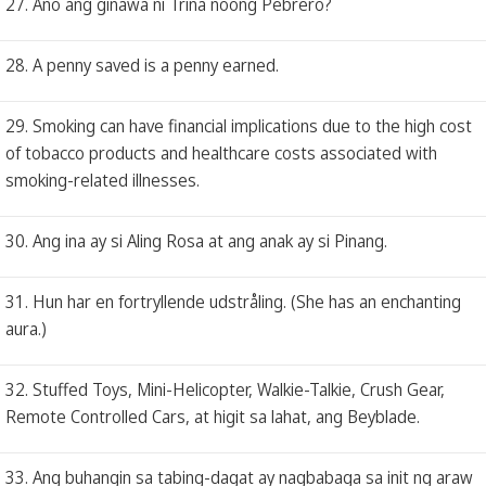
27. Ano ang ginawa ni Trina noong Pebrero?
28. A penny saved is a penny earned.
29. Smoking can have financial implications due to the high cost
of tobacco products and healthcare costs associated with
smoking-related illnesses.
30. Ang ina ay si Aling Rosa at ang anak ay si Pinang.
31. Hun har en fortryllende udstråling. (She has an enchanting
aura.)
32. Stuffed Toys, Mini-Helicopter, Walkie-Talkie, Crush Gear,
Remote Controlled Cars, at higit sa lahat, ang Beyblade.
33. Ang buhangin sa tabing-dagat ay nagbabaga sa init ng araw