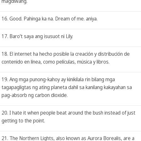
magdiwang.
16. Good. Pahinga ka na. Dream of me. aniya.
17. Baro't saya ang isusuot ni Lily.
18. El internet ha hecho posible la creación y distribución de
contenido en línea, como películas, música y libros.
19. Ang mga punong-kahoy ay kinikilala rin bilang mga
tagapagligtas ng ating planeta dahil sa kanilang kakayahan sa
pag-absorb ng carbon dioxide.
20. I hate it when people beat around the bush instead of just
getting to the point.
21. The Northern Lights, also known as Aurora Borealis, are a