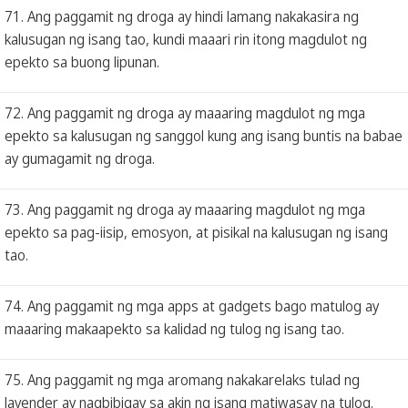
71. Ang paggamit ng droga ay hindi lamang nakakasira ng
kalusugan ng isang tao, kundi maaari rin itong magdulot ng
epekto sa buong lipunan.
72. Ang paggamit ng droga ay maaaring magdulot ng mga
epekto sa kalusugan ng sanggol kung ang isang buntis na babae
ay gumagamit ng droga.
73. Ang paggamit ng droga ay maaaring magdulot ng mga
epekto sa pag-iisip, emosyon, at pisikal na kalusugan ng isang
tao.
74. Ang paggamit ng mga apps at gadgets bago matulog ay
maaaring makaapekto sa kalidad ng tulog ng isang tao.
75. Ang paggamit ng mga aromang nakakarelaks tulad ng
lavender ay nagbibigay sa akin ng isang matiwasay na tulog.