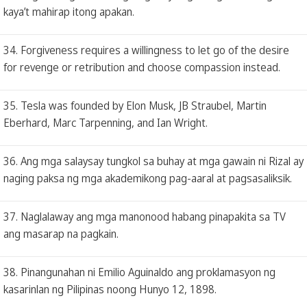
kaya’t mahirap itong apakan.
34. Forgiveness requires a willingness to let go of the desire
for revenge or retribution and choose compassion instead.
35. Tesla was founded by Elon Musk, JB Straubel, Martin
Eberhard, Marc Tarpenning, and Ian Wright.
36. Ang mga salaysay tungkol sa buhay at mga gawain ni Rizal ay
naging paksa ng mga akademikong pag-aaral at pagsasaliksik.
37. Naglalaway ang mga manonood habang pinapakita sa TV
ang masarap na pagkain.
38. Pinangunahan ni Emilio Aguinaldo ang proklamasyon ng
kasarinlan ng Pilipinas noong Hunyo 12, 1898.