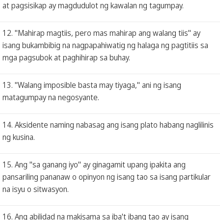
at pagsisikap ay magdudulot ng kawalan ng tagumpay.
12. "Mahirap magtiis, pero mas mahirap ang walang tiis" ay
isang bukambibig na nagpapahiwatig ng halaga ng pagtitiis sa
mga pagsubok at paghihirap sa buhay.
13. "Walang imposible basta may tiyaga," ani ng isang
matagumpay na negosyante.
14. Aksidente naming nabasag ang isang plato habang naglilinis
ng kusina.
15. Ang "sa ganang iyo" ay ginagamit upang ipakita ang
pansariling pananaw o opinyon ng isang tao sa isang partikular
na isyu o sitwasyon.
16. Ang abilidad na makisama sa iba't ibang tao ay isang