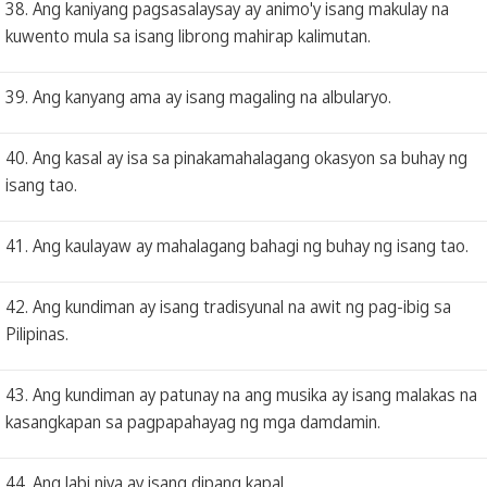
38. Ang kaniyang pagsasalaysay ay animo'y isang makulay na
kuwento mula sa isang librong mahirap kalimutan.
39. Ang kanyang ama ay isang magaling na albularyo.
40. Ang kasal ay isa sa pinakamahalagang okasyon sa buhay ng
isang tao.
41. Ang kaulayaw ay mahalagang bahagi ng buhay ng isang tao.
42. Ang kundiman ay isang tradisyunal na awit ng pag-ibig sa
Pilipinas.
43. Ang kundiman ay patunay na ang musika ay isang malakas na
kasangkapan sa pagpapahayag ng mga damdamin.
44. Ang labi niya ay isang dipang kapal.