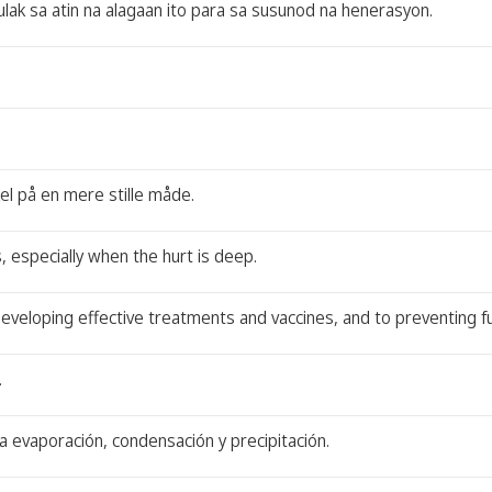
ulak sa atin na alagaan ito para sa susunod na henerasyon.
el på en mere stille måde.
, especially when the hurt is deep.
o developing effective treatments and vaccines, and to preventing 
.
ra evaporación, condensación y precipitación.