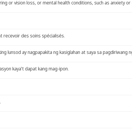
aring or vision loss, or mental health conditions, such as anxiety o
t recevoir des soins spécialisés.
ing lunsod ay nagpapakita ng kasiglahan at saya sa pagdiriwang 
asyon kaya't dapat kang mag-ipon.
.