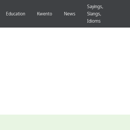
Sayings,
Education
Kwento
News
Slangs,
Idioms