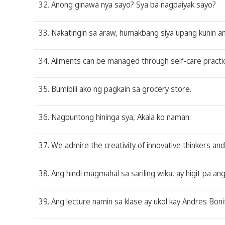
32. Anong ginawa nya sayo? Sya ba nagpaiyak sayo?
33. Nakatingin sa araw, humakbang siya upang kunin ang
34. Ailments can be managed through self-care practic
35. Bumibili ako ng pagkain sa grocery store.
36. Nagbuntong hininga sya, Akala ko naman.
37. We admire the creativity of innovative thinkers and
38. Ang hindi magmahal sa sariling wika, ay higit pa 
39. Ang lecture namin sa klase ay ukol kay Andres Bon