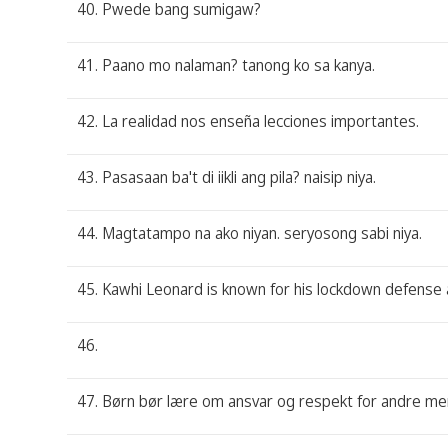
40. Pwede bang sumigaw?
41. Paano mo nalaman? tanong ko sa kanya.
42. La realidad nos enseña lecciones importantes.
43. Pasasaan ba't di iikli ang pila? naisip niya.
44. Magtatampo na ako niyan. seryosong sabi niya.
45. Kawhi Leonard is known for his lockdown defense
46.
47. Børn bør lære om ansvar og respekt for andre me