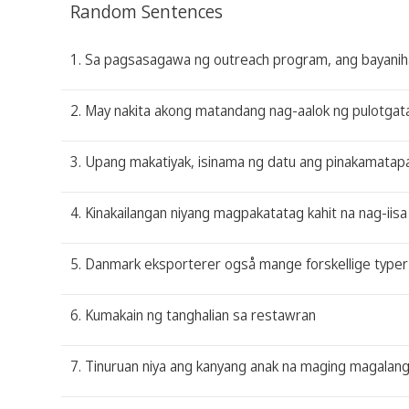
Random Sentences
1. Sa pagsasagawa ng outreach program, ang bayanih
2. May nakita akong matandang nag-aalok ng pulotgat
3. Upang makatiyak, isinama ng datu ang pinakamatapa
4. Kinakailangan niyang magpakatatag kahit na nag-iisa 
5. Danmark eksporterer også mange forskellige typer 
6. Kumakain ng tanghalian sa restawran
7. Tinuruan niya ang kanyang anak na maging magalan