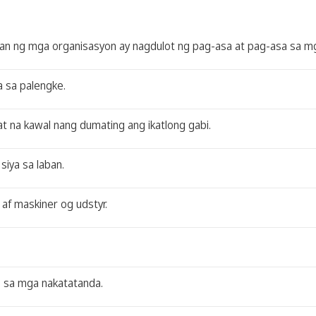
an ng mga organisasyon ay nagdulot ng pag-asa at pag-asa sa m
a sa palengke.
t na kawal nang dumating ang ikatlong gabi.
siya sa laban.
af maskiner og udstyr.
g sa mga nakatatanda.