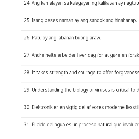
24. Ang kamalayan sa kalagayan ng kalikasan ay nagtut
25. Isang beses naman ay ang sandok ang hinahanap.
26. Patuloy ang labanan buong araw.
27. Andre helte arbejder hver dag for at gøre en forsk
28. It takes strength and courage to offer forgiveness
29. Understanding the biology of viruses is critical t
30. Elektronik er en vigtig del af vores moderne livsstil
31. El ciclo del agua es un proceso natural que involuc