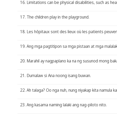
16. Limitations can be physical disabilities, such as he
17. The children play in the playground.
18. Les hôpitaux sont des lieux où les patients peuven
19. Ang mga pagtitipon sa mga pistaan at mga malalak
20. Marahil ay nagpaplano ka na ng susunod mong bak
21. Dumalaw si Ana noong isang buwan.
22. Ah talaga? Oo nga nuh, nung niyakap kita namula ka
23. Ang kasama naming lalaki ang nag-piloto nito.