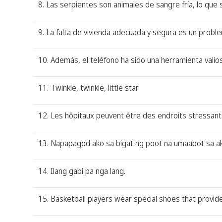
8. Las serpientes son animales de sangre fría, lo que
9. La falta de vivienda adecuada y segura es un prob
10. Además, el teléfono ha sido una herramienta valios
11. Twinkle, twinkle, little star.
12. Les hôpitaux peuvent être des endroits stressants 
13. Napapagod ako sa bigat ng poot na umaabot sa ak
14. Ilang gabi pa nga lang.
15. Basketball players wear special shoes that provid