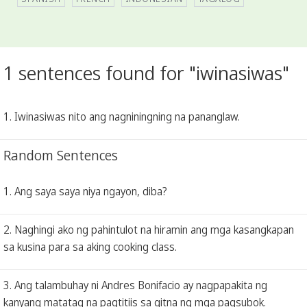
1 sentences found for "iwinasiwas"
1. Iwinasiwas nito ang nagniningning na pananglaw.
Random Sentences
1. Ang saya saya niya ngayon, diba?
2. Naghingi ako ng pahintulot na hiramin ang mga kasangkapan
sa kusina para sa aking cooking class.
3. Ang talambuhay ni Andres Bonifacio ay nagpapakita ng
kanyang matatag na pagtitiis sa gitna ng mga pagsubok.