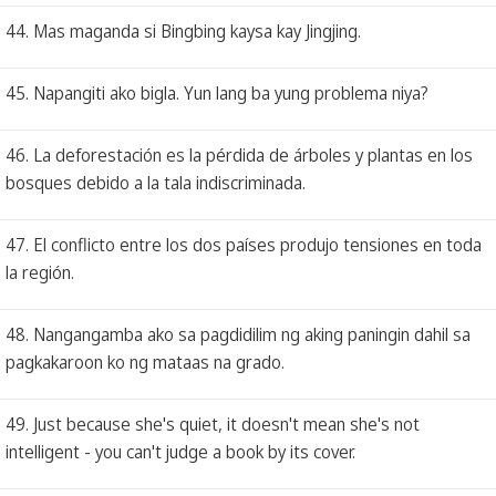
44. Mas maganda si Bingbing kaysa kay Jingjing.
45. Napangiti ako bigla. Yun lang ba yung problema niya?
46. La deforestación es la pérdida de árboles y plantas en los
bosques debido a la tala indiscriminada.
47. El conflicto entre los dos países produjo tensiones en toda
la región.
48. Nangangamba ako sa pagdidilim ng aking paningin dahil sa
pagkakaroon ko ng mataas na grado.
49. Just because she's quiet, it doesn't mean she's not
intelligent - you can't judge a book by its cover.