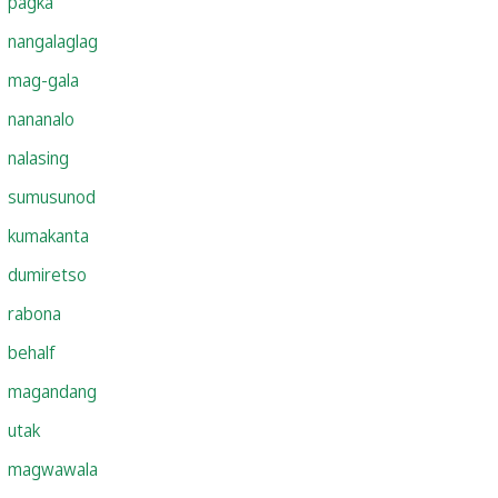
pagka
nangalaglag
mag-gala
nananalo
nalasing
sumusunod
kumakanta
dumiretso
rabona
behalf
magandang
utak
magwawala