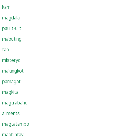
kami
magdala
paulit-ulit
mabuting
tao
misteryo
malungkot
pamagat
magkita
magtrabaho
ailments
magtatampo
maghintay