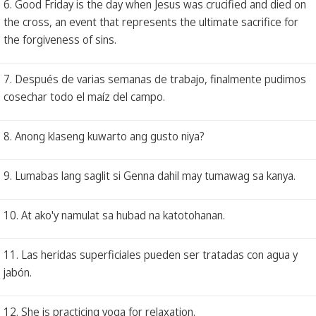
6. Good Friday is the day when Jesus was crucified and died on
the cross, an event that represents the ultimate sacrifice for
the forgiveness of sins.
7. Después de varias semanas de trabajo, finalmente pudimos
cosechar todo el maíz del campo.
8. Anong klaseng kuwarto ang gusto niya?
9. Lumabas lang saglit si Genna dahil may tumawag sa kanya.
10. At ako'y namulat sa hubad na katotohanan.
11. Las heridas superficiales pueden ser tratadas con agua y
jabón.
12. She is practicing yoga for relaxation.