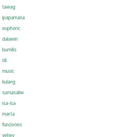
tawag
ipapamana
euphoric
dalawin
bumilis
tili
music
kulang
sumasaliw
isa-isa
marta
funciones
yehey