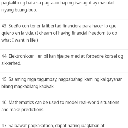
pagkalito ng bata sa pag-aapuhap ng isasagot ay masukol
niyang buung-buo.
43. Sueño con tener la libertad financiera para hacer lo que
quiero en la vida. (I dream of having financial freedom to do
what I want in life.)
44. Elektronikken i en bil kan hjælpe med at forbedre kørsel og
sikkerhed.
45. Sa aming mga tagumpay, nagbabahagi kami ng kaligayahan
bilang magkabilang kabiyak.
46. Mathematics can be used to model real-world situations
and make predictions.
47. Sa bawat pagkakataon, dapat nating ipaglaban at