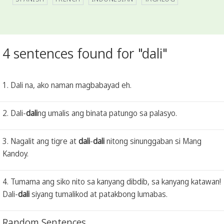
4 sentences found for "dali"
1. Dali na, ako naman magbabayad eh.
2. Dali-
dali
ng umalis ang binata patungo sa palasyo.
3. Nagalit ang tigre at
dali
-
dali
nitong sinunggaban si Mang
Kandoy.
4. Tumama ang siko nito sa kanyang dibdib, sa kanyang katawan!
Dali-
dali
siyang tumalikod at patakbong lumabas.
Random Sentences