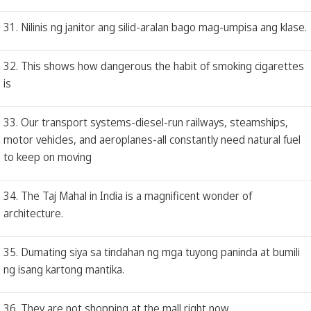
31. Nilinis ng janitor ang silid-aralan bago mag-umpisa ang klase.
32. This shows how dangerous the habit of smoking cigarettes
is
33. Our transport systems-diesel-run railways, steamships,
motor vehicles, and aeroplanes-all constantly need natural fuel
to keep on moving
34. The Taj Mahal in India is a magnificent wonder of
architecture.
35. Dumating siya sa tindahan ng mga tuyong paninda at bumili
ng isang kartong mantika.
36. They are not shopping at the mall right now.