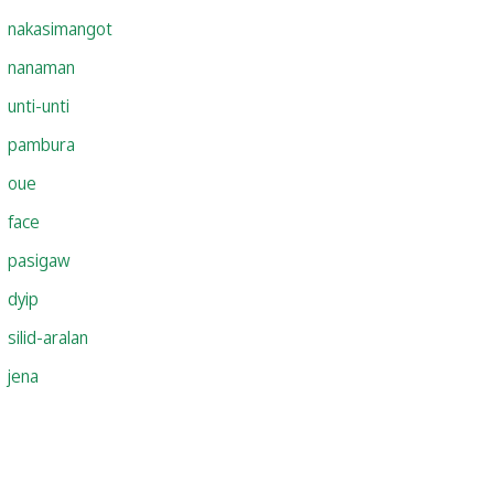
nakasimangot
nanaman
unti-unti
pambura
oue
face
pasigaw
dyip
silid-aralan
jena