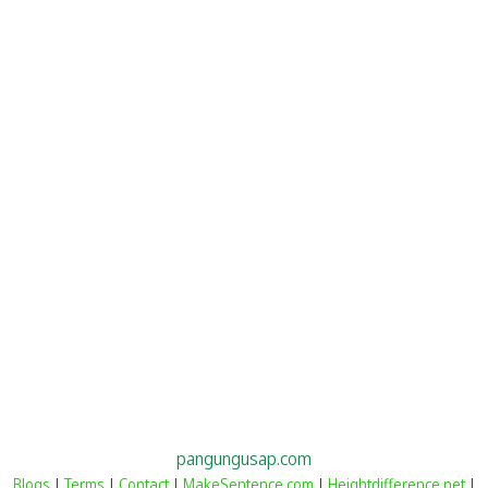
pangungusap.com
Blogs
|
Terms
|
Contact
|
MakeSentence.com
|
Heightdifference.net
|