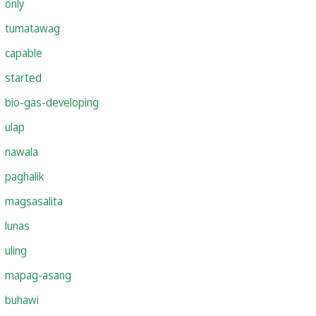
only
tumatawag
capable
started
bio-gas-developing
ulap
nawala
paghalik
magsasalita
lunas
uling
mapag-asang
buhawi