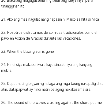
20. Inakalang magugustuhan ng lahat ang ideya niya, pero
tinanggihan ito.
21. Ako ang mas nagulat nang hapasin ni Maico sa hita si Mica.
22. Nosotros disfrutamos de comidas tradicionales como el
pavo en Acción de Gracias durante las vacaciones.
23. When the blazing sun is gone
24. Hindi siya makapaniwala kaya sinalat niya ang kanyang
mukha.
25. Dapat nating bigyan ng halaga ang mga taong nakapaligid sa
atin, datapapwat ay hindi natin palaging nakakasama sila.
26. The sound of the waves crashing against the shore put me