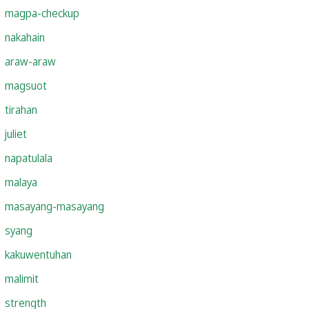
magpa-checkup
nakahain
araw-araw
magsuot
tirahan
juliet
napatulala
malaya
masayang-masayang
syang
kakuwentuhan
malimit
strength