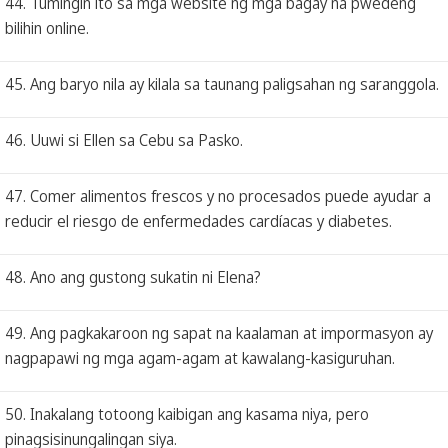
44. Tumingin ito sa mga website ng mga bagay na pwedeng
bilihin online.
45. Ang baryo nila ay kilala sa taunang paligsahan ng saranggola.
46. Uuwi si Ellen sa Cebu sa Pasko.
47. Comer alimentos frescos y no procesados puede ayudar a
reducir el riesgo de enfermedades cardíacas y diabetes.
48. Ano ang gustong sukatin ni Elena?
49. Ang pagkakaroon ng sapat na kaalaman at impormasyon ay
nagpapawi ng mga agam-agam at kawalang-kasiguruhan.
50. Inakalang totoong kaibigan ang kasama niya, pero
pinagsisinungalingan siya.