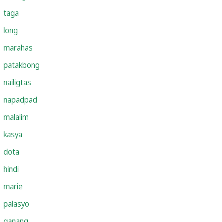
taga
long
marahas
patakbong
nailigtas
napadpad
malalim
kasya
dota
hindi
marie
palasyo
ganang