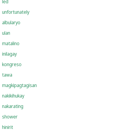
led
unfortunately
albularyo
ulan
matalino
inilagay
kongreso
tawa
magkipagtagisan
nakikihukay
nakarating
shower
hinirit