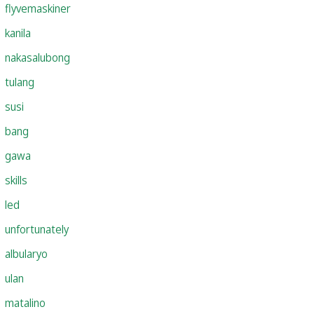
flyvemaskiner
kanila
nakasalubong
tulang
susi
bang
gawa
skills
led
unfortunately
albularyo
ulan
matalino