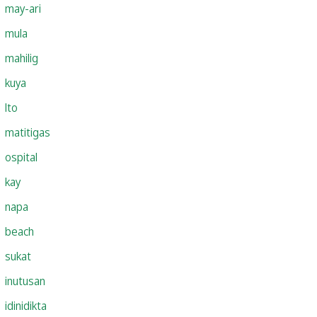
may-ari
mula
mahilig
kuya
lto
matitigas
ospital
kay
napa
beach
sukat
inutusan
idinidikta