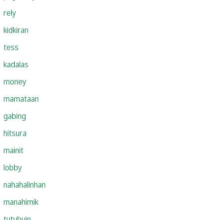
rely
kidkiran
tess
kadalas
money
mamataan
gabing
hitsura
mainit
lobby
nahahalinhan
manahimik
tutubuin