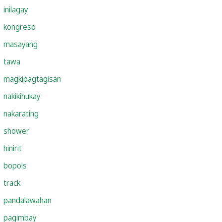
inilagay
kongreso
masayang
tawa
magkipagtagisan
nakikihukay
nakarating
shower
hinirit
bopols
track
pandalawahan
pagimbay