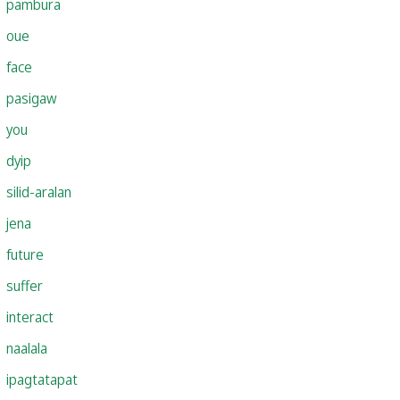
pambura
oue
face
pasigaw
you
dyip
silid-aralan
jena
future
suffer
interact
naalala
ipagtatapat