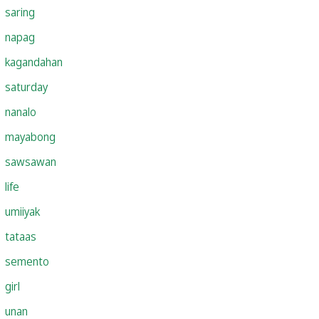
saring
napag
kagandahan
saturday
nanalo
mayabong
sawsawan
life
umiiyak
tataas
semento
girl
unan