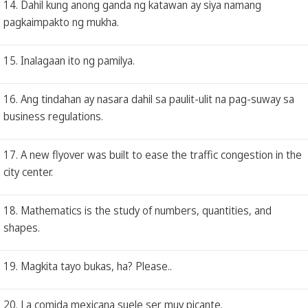
14. Dahil kung anong ganda ng katawan ay siya namang
pagkaimpakto ng mukha.
15. Inalagaan ito ng pamilya.
16. Ang tindahan ay nasara dahil sa paulit-ulit na pag-suway sa
business regulations.
17. A new flyover was built to ease the traffic congestion in the
city center.
18. Mathematics is the study of numbers, quantities, and
shapes.
19. Magkita tayo bukas, ha? Please..
20. La comida mexicana suele ser muy picante.