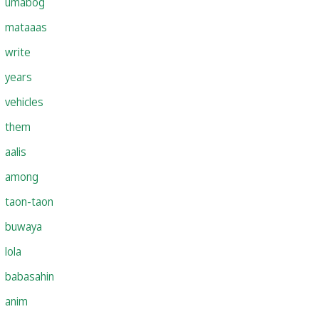
umabog
mataaas
write
years
vehicles
them
aalis
among
taon-taon
buwaya
lola
babasahin
anim