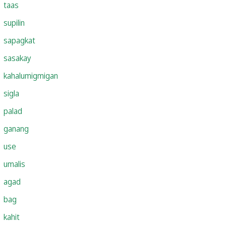
taas
supilin
sapagkat
sasakay
kahalumigmigan
sigla
palad
ganang
use
umalis
agad
bag
kahit