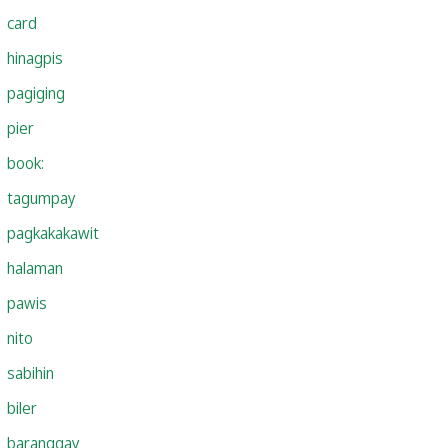
card
hinagpis
pagiging
pier
book:
tagumpay
pagkakakawit
halaman
pawis
nito
sabihin
biler
baranggay