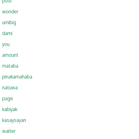
pool
wonder
umibig
dami
you
amount
mataba
pinakamahaba
natuwa
page
kabiyak
kasaysayan
waiter