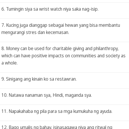
6. Tumingin siya sa wrist watch niya saka nag-isip.
7. Kucing juga dianggap sebagai hewan yang bisa membantu
mengurangi stres dan kecemasan.
8. Money can be used for charitable giving and philanthropy,
which can have positive impacts on communities and society as
a whole.
9. Sinigang ang kinain ko sa restawran.
10. Natawa nanaman sya, Hindi, maganda sya.
11. Napakahaba ng pila para sa mga kumukuha ng ayuda.
12. Bago umalis ng bahay, isinasagawa niya ang ritwal ng