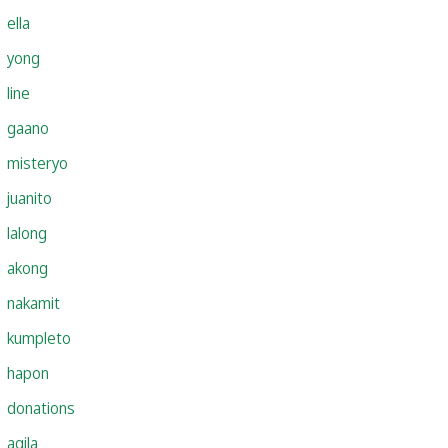
ella
yong
line
gaano
misteryo
juanito
lalong
akong
nakamit
kumpleto
hapon
donations
agila