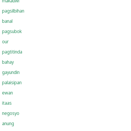
makauwi
pagsilbihan
banal
pagsubok
our
pagtitinda
bahay
gayundin
palaisipan
ewan
itaas
negosyo
anung