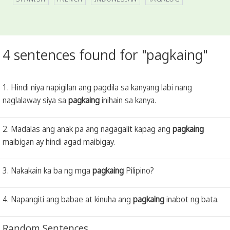
4 sentences found for "pagkaing"
1. Hindi niya napigilan ang pagdila sa kanyang labi nang
naglalaway siya sa
pagkaing
inihain sa kanya.
2. Madalas ang anak pa ang nagagalit kapag ang
pagkaing
maibigan ay hindi agad maibigay.
3. Nakakain ka ba ng mga
pagkaing
Pilipino?
4. Napangiti ang babae at kinuha ang
pagkaing
inabot ng bata.
Random Sentences