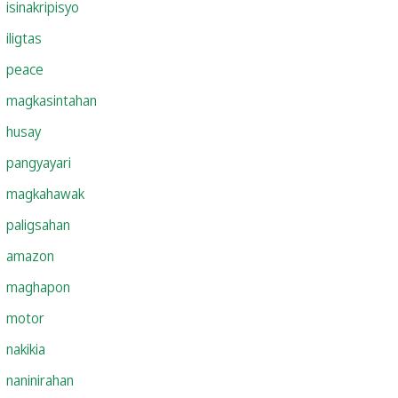
isinakripisyo
iligtas
peace
magkasintahan
husay
pangyayari
magkahawak
paligsahan
amazon
maghapon
motor
nakikia
naninirahan