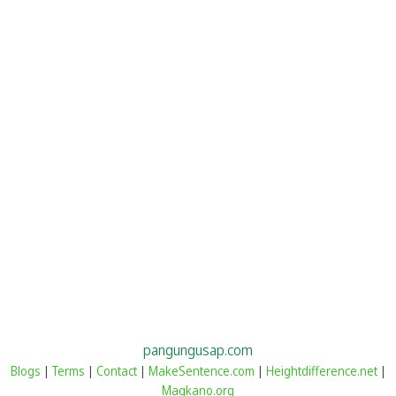
pangungusap.com
Blogs
|
Terms
|
Contact
|
MakeSentence.com
|
Heightdifference.net
|
Magkano.org