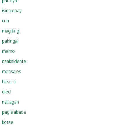
pamilya
isinampay
con
magiting
pahingal
memo
naaksidente
mensajes
hitsura
died
naiilagan
paglalabada
kotse