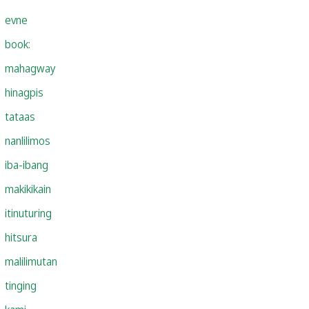
evne
book:
mahagway
hinagpis
tataas
nanlilimos
iba-ibang
makikikain
itinuturing
hitsura
malilimutan
tinging