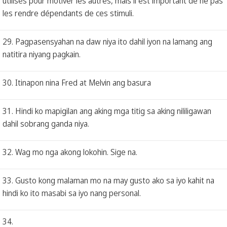
utilisés pour motiver les autres, mais il est important de ne pas
les rendre dépendants de ces stimuli.
29. Pagpasensyahan na daw niya ito dahil iyon na lamang ang
natitira niyang pagkain.
30. Itinapon nina Fred at Melvin ang basura
31. Hindi ko mapigilan ang aking mga titig sa aking nililigawan
dahil sobrang ganda niya.
32. Wag mo nga akong lokohin. Sige na.
33. Gusto kong malaman mo na may gusto ako sa iyo kahit na
hindi ko ito masabi sa iyo nang personal.
34.