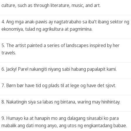
culture, such as through literature, music, and art.
4. Ang mga anak-pawis ay nagtatrabaho sa iba't ibang sektor ng
ekonomiya, tulad ng agrikultura at pagmimina.
5. The artist painted a series of landscapes inspired by her
travels.
6. Jacky! Pare! nakangiti niyang sabi habang papalapit kami.
7. Børn bør have tid og plads til at lege og have det sjovt.
8. Nakatingin siya sa labas ng bintana, waring may hinihintay.
9. Humayo ka at hanapin mo ang dalagang sinasabi ko para
mabalik ang dati mong anyo, ang utos ng engkantadang babae.