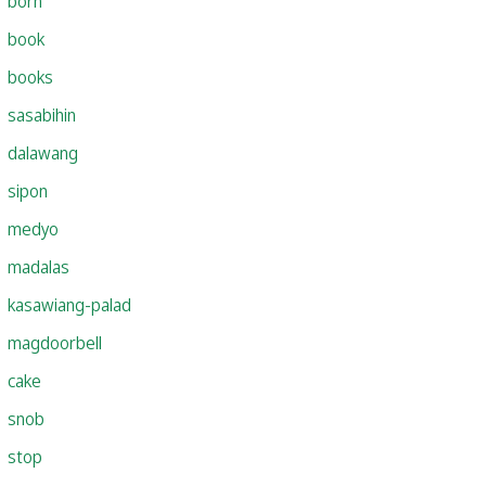
born
book
books
sasabihin
dalawang
sipon
medyo
madalas
kasawiang-palad
magdoorbell
cake
snob
stop