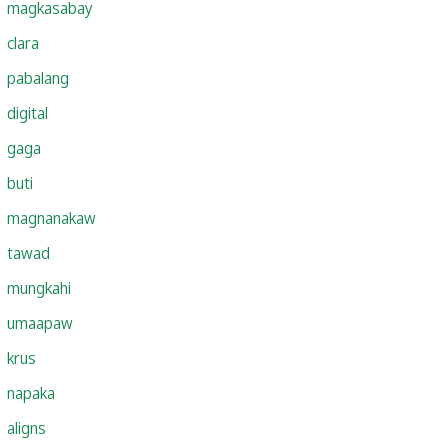
magkasabay
clara
pabalang
digital
gaga
buti
magnanakaw
tawad
mungkahi
umaapaw
krus
napaka
aligns