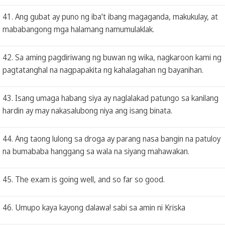
41. Ang gubat ay puno ng iba't ibang magaganda, makukulay, at
mababangong mga halamang namumulaklak.
42. Sa aming pagdiriwang ng buwan ng wika, nagkaroon kami ng
pagtatanghal na nagpapakita ng kahalagahan ng bayanihan.
43. Isang umaga habang siya ay naglalakad patungo sa kanilang
hardin ay may nakasalubong niya ang isang binata.
44. Ang taong lulong sa droga ay parang nasa bangin na patuloy
na bumababa hanggang sa wala na siyang mahawakan.
45. The exam is going well, and so far so good.
46. Umupo kaya kayong dalawa! sabi sa amin ni Kriska