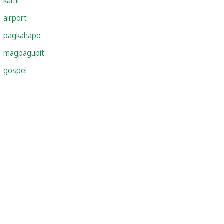
kami
airport
pagkahapo
magpagupit
gospel