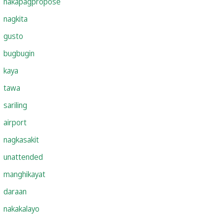
nakapagpropose
nagkita
gusto
bugbugin
kaya
tawa
sariling
airport
nagkasakit
unattended
manghikayat
daraan
nakakalayo