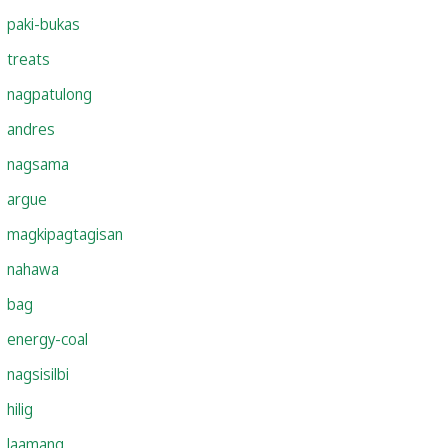
paki-bukas
treats
nagpatulong
andres
nagsama
argue
magkipagtagisan
nahawa
bag
energy-coal
nagsisilbi
hilig
laamang