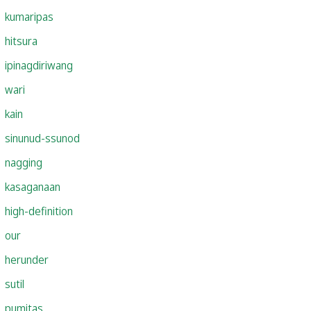
kumaripas
hitsura
ipinagdiriwang
wari
kain
sinunud-ssunod
nagging
kasaganaan
high-definition
our
herunder
sutil
pumitas