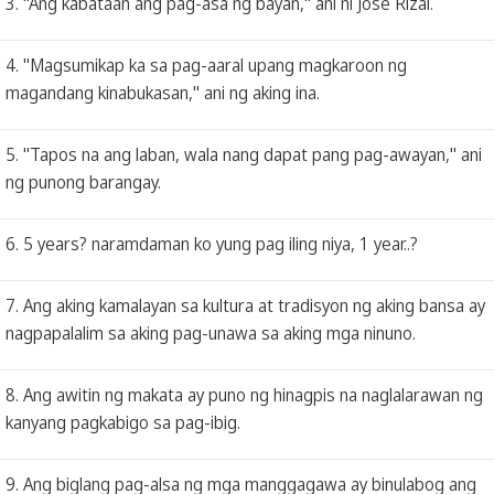
3. "Ang kabataan ang pag-asa ng bayan," ani ni Jose Rizal.
4. "Magsumikap ka sa pag-aaral upang magkaroon ng
magandang kinabukasan," ani ng aking ina.
5. "Tapos na ang laban, wala nang dapat pang pag-awayan," ani
ng punong barangay.
6. 5 years? naramdaman ko yung pag iling niya, 1 year..?
7. Ang aking kamalayan sa kultura at tradisyon ng aking bansa ay
nagpapalalim sa aking pag-unawa sa aking mga ninuno.
8. Ang awitin ng makata ay puno ng hinagpis na naglalarawan ng
kanyang pagkabigo sa pag-ibig.
9. Ang biglang pag-alsa ng mga manggagawa ay binulabog ang