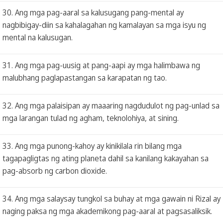
30. Ang mga pag-aaral sa kalusugang pang-mental ay
nagbibigay-diin sa kahalagahan ng kamalayan sa mga isyu ng
mental na kalusugan.
31. Ang mga pag-uusig at pang-aapi ay mga halimbawa ng
malubhang paglapastangan sa karapatan ng tao.
32. Ang mga palaisipan ay maaaring nagdudulot ng pag-unlad sa
mga larangan tulad ng agham, teknolohiya, at sining.
33. Ang mga punong-kahoy ay kinikilala rin bilang mga
tagapagligtas ng ating planeta dahil sa kanilang kakayahan sa
pag-absorb ng carbon dioxide.
34. Ang mga salaysay tungkol sa buhay at mga gawain ni Rizal ay
naging paksa ng mga akademikong pag-aaral at pagsasaliksik.