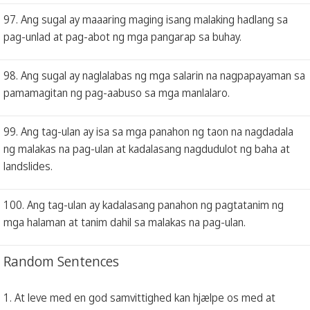
97. Ang sugal ay maaaring maging isang malaking hadlang sa
pag-unlad at pag-abot ng mga pangarap sa buhay.
98. Ang sugal ay naglalabas ng mga salarin na nagpapayaman sa
pamamagitan ng pag-aabuso sa mga manlalaro.
99. Ang tag-ulan ay isa sa mga panahon ng taon na nagdadala
ng malakas na pag-ulan at kadalasang nagdudulot ng baha at
landslides.
100. Ang tag-ulan ay kadalasang panahon ng pagtatanim ng
mga halaman at tanim dahil sa malakas na pag-ulan.
Random Sentences
1. At leve med en god samvittighed kan hjælpe os med at