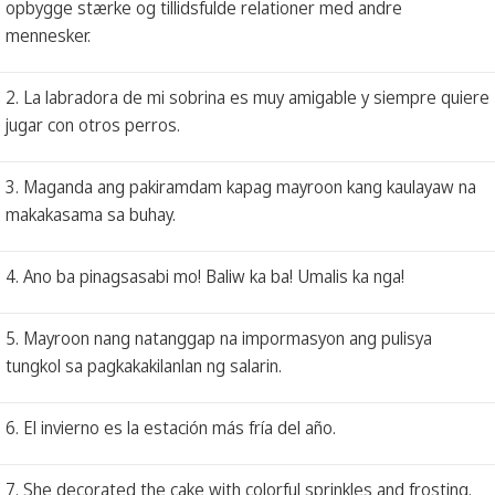
opbygge stærke og tillidsfulde relationer med andre
mennesker.
2. La labradora de mi sobrina es muy amigable y siempre quiere
jugar con otros perros.
3. Maganda ang pakiramdam kapag mayroon kang kaulayaw na
makakasama sa buhay.
4. Ano ba pinagsasabi mo! Baliw ka ba! Umalis ka nga!
5. Mayroon nang natanggap na impormasyon ang pulisya
tungkol sa pagkakakilanlan ng salarin.
6. El invierno es la estación más fría del año.
7. She decorated the cake with colorful sprinkles and frosting.