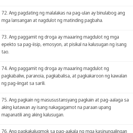
72. Ang pagdating ng malalakas na pag-ulan ay binulabog ang
mga lansangan at nagdulot ng matinding pagbaha.
73. Ang paggamit ng droga ay maaaring magdulot ng mga
epekto sa pag-iisip, emosyon, at pisikal na kalusugan ng isang
tao.
74. Ang paggamit ng droga ay maaaring magdulot ng
pagkabaliw, paranoia, pagkabalisa, at pagkakaroon ng kawalan
ng pag-iingat sa sarili.
75. Ang pagkain ng masusustansyang pagkain at pag-aalaga sa
aking katawan ay isang nakagagamot na paraan upang
mapanatili ang aking kalusugan.
76. Ang pagkakalugmok sa pag-aakala ng mga kasinungalingan