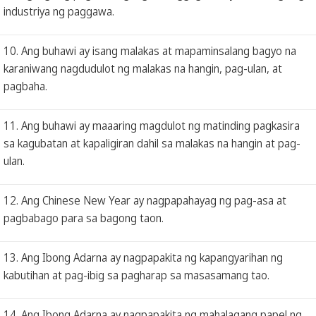
industriya ng paggawa.
10. Ang buhawi ay isang malakas at mapaminsalang bagyo na
karaniwang nagdudulot ng malakas na hangin, pag-ulan, at
pagbaha.
11. Ang buhawi ay maaaring magdulot ng matinding pagkasira
sa kagubatan at kapaligiran dahil sa malakas na hangin at pag-
ulan.
12. Ang Chinese New Year ay nagpapahayag ng pag-asa at
pagbabago para sa bagong taon.
13. Ang Ibong Adarna ay nagpapakita ng kapangyarihan ng
kabutihan at pag-ibig sa pagharap sa masasamang tao.
14. Ang Ibong Adarna ay nagpapakita ng mahalagang papel ng