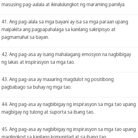
masusing pag-aalala at ikinalulungkot ng maraming pamilya.
41. Ang pag-alala sa mga bayani ay isa sa mga paraan upang
maipakita ang pagpapahalaga sa kanilang sakripisyo at
pagmamahal sa bayan.
42. Ang pag-asa ay isang mahalagang emosyon na nagbibigay
ng lakas at inspirasyon sa mga tao.
43. Ang pag-asa ay maaaring magdulot ng positibong
pagbabago sa buhay ng mga tao.
44. Ang pag-asa ay nagbibigay ng inspirasyon sa mga tao upang
magbigay ng tulong at suporta sa ibang tao.
45. Ang pag-asa ay nagbibigay ng inspirasyon sa mga tao upang
maglingkod sa kanilang komunidad at sa ibang tao.