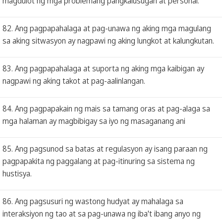
magdulot ng mga problemang pangkalusugan at personal.
82. Ang pagpapahalaga at pag-unawa ng aking mga magulang
sa aking sitwasyon ay nagpawi ng aking lungkot at kalungkutan.
83. Ang pagpapahalaga at suporta ng aking mga kaibigan ay
nagpawi ng aking takot at pag-aalinlangan.
84. Ang pagpapakain ng mais sa tamang oras at pag-alaga sa
mga halaman ay magbibigay sa iyo ng masaganang ani
85. Ang pagsunod sa batas at regulasyon ay isang paraan ng
pagpapakita ng paggalang at pag-itinuring sa sistema ng
hustisya.
86. Ang pagsusuri ng wastong hudyat ay mahalaga sa
interaksiyon ng tao at sa pag-unawa ng iba't ibang anyo ng