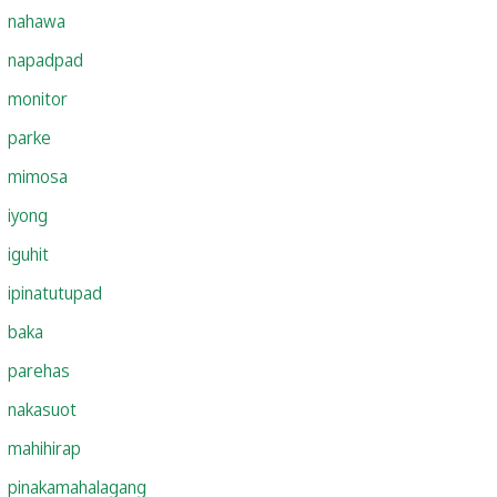
nahawa
napadpad
monitor
parke
mimosa
iyong
iguhit
ipinatutupad
baka
parehas
nakasuot
mahihirap
pinakamahalagang