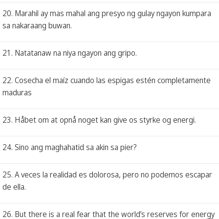
20. Marahil ay mas mahal ang presyo ng gulay ngayon kumpara
sa nakaraang buwan.
21. Natatanaw na niya ngayon ang gripo.
22. Cosecha el maíz cuando las espigas estén completamente
maduras
23. Håbet om at opnå noget kan give os styrke og energi.
24. Sino ang maghahatid sa akin sa pier?
25. A veces la realidad es dolorosa, pero no podemos escapar
de ella.
26. But there is a real fear that the world’s reserves for energy