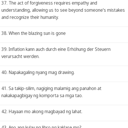
37. The act of forgiveness requires empathy and
understanding, allowing us to see beyond someone's mistakes
and recognize their humanity.
38. When the blazing sun is gone
39. Inflation kann auch durch eine Erhöhung der Steuern
verursacht werden.
40. Napakagaling nyang mag drawing.
41. Sa takip-silim, nagiging malamig ang panahon at
nakakapagbigay ng komporta sa mga tao.
42. Hayaan mo akong magbayad ng lahat.
43. Ano ang kulay ng libro ng kaklase mo?