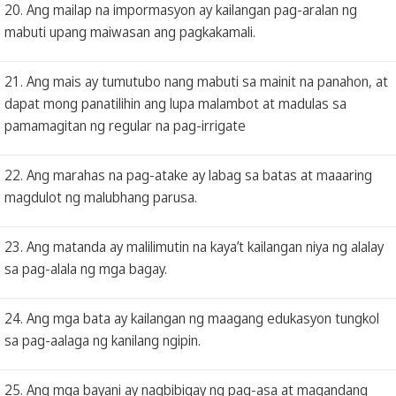
20. Ang mailap na impormasyon ay kailangan pag-aralan ng
mabuti upang maiwasan ang pagkakamali.
21. Ang mais ay tumutubo nang mabuti sa mainit na panahon, at
dapat mong panatilihin ang lupa malambot at madulas sa
pamamagitan ng regular na pag-irrigate
22. Ang marahas na pag-atake ay labag sa batas at maaaring
magdulot ng malubhang parusa.
23. Ang matanda ay malilimutin na kaya’t kailangan niya ng alalay
sa pag-alala ng mga bagay.
24. Ang mga bata ay kailangan ng maagang edukasyon tungkol
sa pag-aalaga ng kanilang ngipin.
25. Ang mga bayani ay nagbibigay ng pag-asa at magandang