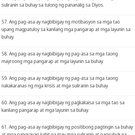
suliranin sa buhay sa tulong ng pananalig sa Diyos.
57. Ang pag-asa ay nagbibigay ng motibasyon sa mga tao
upang magpatuloy sa kanilang mga pangarap at mga layunin sa
buhay.
58. Ang pag-asa ay nagbibigay ng pag-asa sa mga taong
mayroong mga pangarap at mga layunin sa buhay.
59. Ang pag-asa ay nagbibigay ng pag-asa sa mga taong
nakakaranas ng mga krisis at mga suliranin sa buhay.
60. Ang pag-asa ay nagbibigay ng pagkakaisa sa mga tao sa
kanilang pangarap at mga layunin sa buhay.
61. Ang pag-asa ay nagbibigay ng positibong pagtingin sa buhay
at mga pangyayari kahit na may mga suliranin at pagsubok na