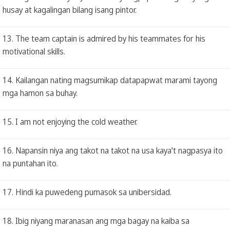
husay at kagalingan bilang isang pintor.
13. The team captain is admired by his teammates for his
motivational skills.
14. Kailangan nating magsumikap datapapwat marami tayong
mga hamon sa buhay.
15. I am not enjoying the cold weather.
16. Napansin niya ang takot na takot na usa kaya't nagpasya ito
na puntahan ito.
17. Hindi ka puwedeng pumasok sa unibersidad.
18. Ibig niyang maranasan ang mga bagay na kaiba sa