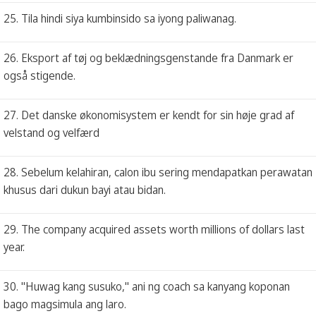
25. Tila hindi siya kumbinsido sa iyong paliwanag.
26. Eksport af tøj og beklædningsgenstande fra Danmark er
også stigende.
27. Det danske økonomisystem er kendt for sin høje grad af
velstand og velfærd
28. Sebelum kelahiran, calon ibu sering mendapatkan perawatan
khusus dari dukun bayi atau bidan.
29. The company acquired assets worth millions of dollars last
year.
30. "Huwag kang susuko," ani ng coach sa kanyang koponan
bago magsimula ang laro.