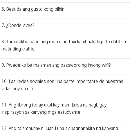
6. Bestida ang gusto kong bilhin.
7. ¿Dónde vives?
8. Tumatakbo parin ang metro ng taxi kahit nakatigil ito dahil sa
matinding traffic.
9. Pwede ko ba malaman ang password ng inyong wifi?
10. Las redes sociales son una parte importante de nuestras
vidas hoy en día.
11. Ang librong ito ay ukol kay mam Luisa na nagbigay
inspirasyon sa kanyang mga estudyante.
12. Ang talambuhay ni Juan Luna ay nagpapakita ng kanyang