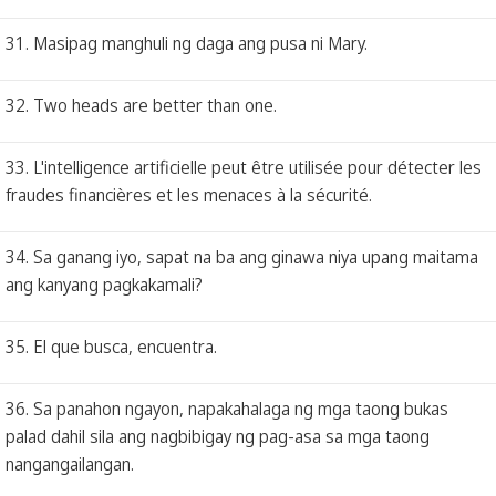
31. Masipag manghuli ng daga ang pusa ni Mary.
32. Two heads are better than one.
33. L'intelligence artificielle peut être utilisée pour détecter les
fraudes financières et les menaces à la sécurité.
34. Sa ganang iyo, sapat na ba ang ginawa niya upang maitama
ang kanyang pagkakamali?
35. El que busca, encuentra.
36. Sa panahon ngayon, napakahalaga ng mga taong bukas
palad dahil sila ang nagbibigay ng pag-asa sa mga taong
nangangailangan.