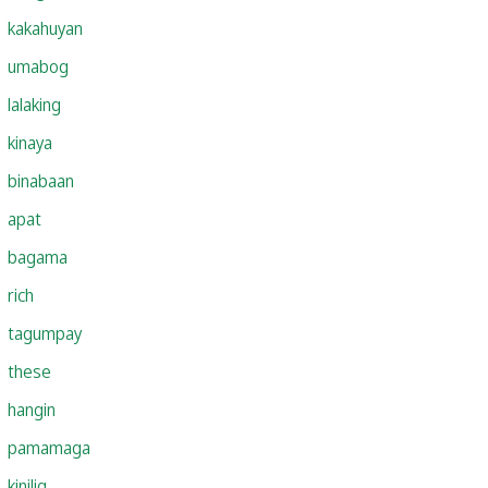
kakahuyan
umabog
lalaking
kinaya
binabaan
apat
bagama
rich
tagumpay
these
hangin
pamamaga
kinilig