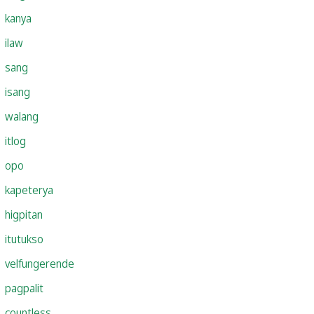
kanya
ilaw
sang
isang
walang
itlog
opo
kapeterya
higpitan
itutukso
velfungerende
pagpalit
countless