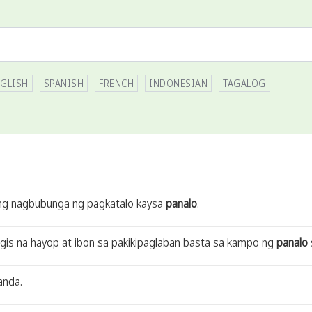
GLISH
SPANISH
FRENCH
INDONESIAN
TAGALOG
sang nagbubunga ng pagkatalo kaysa
panalo
.
s na hayop at ibon sa pakikipaglaban basta sa kampo ng
panalo
anda.