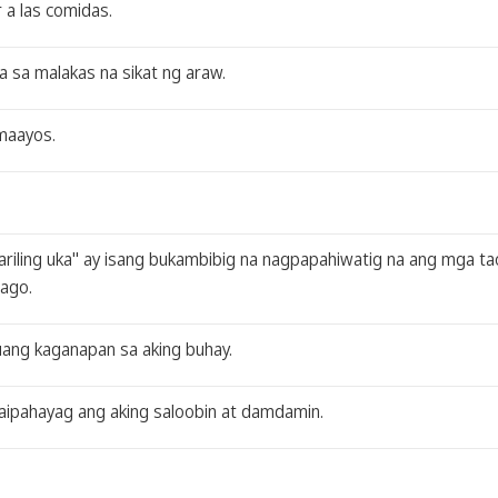
 a las comidas.
la sa malakas na sikat ng araw.
 maayos.
g sariling uka" ay isang bukambibig na nagpapahiwatig na ang mga t
ago.
uuang kaganapan sa aking buhay.
aipahayag ang aking saloobin at damdamin.