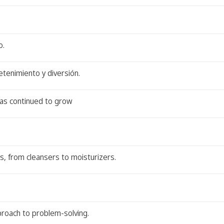
o.
tenimiento y diversión.
 has continued to grow
s, from cleansers to moisturizers.
proach to problem-solving.