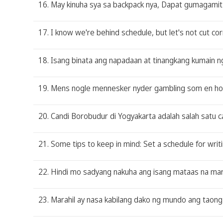
16. May kinuha sya sa backpack nya, Dapat gumagamit 
17. I know we're behind schedule, but let's not cut cor
18. Isang binata ang napadaan at tinangkang kumain n
19. Mens nogle mennesker nyder gambling som en hobb
20. Candi Borobudur di Yogyakarta adalah salah satu c
21. Some tips to keep in mind: Set a schedule for writi
22. Hindi mo sadyang nakuha ang isang mataas na marka
23. Marahil ay nasa kabilang dako ng mundo ang taong 