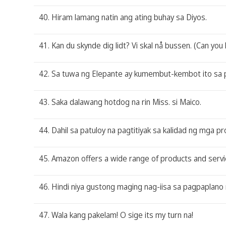
40. Hiram lamang natin ang ating buhay sa Diyos.
41. Kan du skynde dig lidt? Vi skal nå bussen. (Can you
42. Sa tuwa ng Elepante ay kumembut-kembot ito sa 
43. Saka dalawang hotdog na rin Miss. si Maico.
44. Dahil sa patuloy na pagtitiyak sa kalidad ng mga
45. Amazon offers a wide range of products and service
46. Hindi niya gustong maging nag-iisa sa pagpaplano
47. Wala kang pakelam! O sige its my turn na!