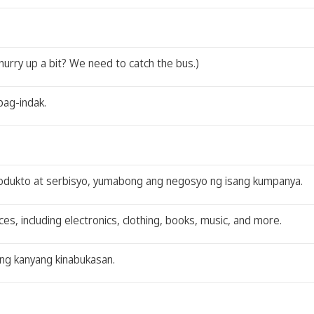
 hurry up a bit? We need to catch the bus.)
pag-indak.
 produkto at serbisyo, yumabong ang negosyo ng isang kumpanya.
s, including electronics, clothing, books, music, and more.
 ng kanyang kinabukasan.