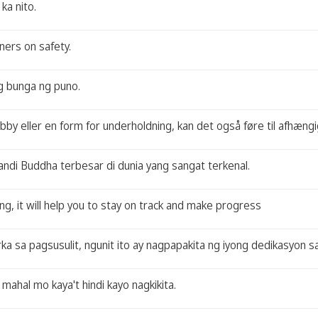
ka nito.
ners on safety.
g bunga ng puno.
y eller en form for underholdning, kan det også føre til afhæn
andi Buddha terbesar di dunia yang sangat terkenal.
ng, it will help you to stay on track and make progress
 sa pagsusulit, ngunit ito ay nagpapakita ng iyong dedikasyon sa
mahal mo kaya't hindi kayo nagkikita.