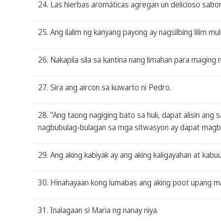
24. Las hierbas aromáticas agregan un delicioso sabor
25. Ang ilalim ng kanyang payong ay nagsilbing lilim mu
26. Nakapila sila sa kantina nang limahan para maging
27. Sira ang aircon sa kuwarto ni Pedro.
28. "Ang taong nagiging bato sa huli, dapat alisin an
nagbubulag-bulagan sa mga sitwasyon ay dapat magb
29. Ang aking kabiyak ay ang aking kaligayahan at kab
30. Hinahayaan kong lumabas ang aking poot upang m
31. Inalagaan si Maria ng nanay niya.