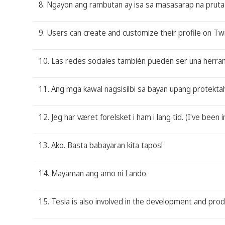
8. Ngayon ang rambutan ay isa sa masasarap na prutas 
9. Users can create and customize their profile on Twitt
10. Las redes sociales también pueden ser una herra
11. Ang mga kawal nagsisilbi sa bayan upang protek
12. Jeg har været forelsket i ham i lang tid. (I've been i
13. Ako. Basta babayaran kita tapos!
14. Mayaman ang amo ni Lando.
15. Tesla is also involved in the development and pro